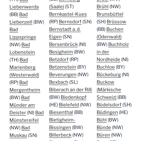
(Saale)
(ST)
Brühl
(NW)
Liebenwerda
Bernkastel-Kues
Brunsbüttel
(BB)
Bad
(RP)
Bernsdorf
(SN)
(SH)
Brüssow
Liebenzell
(BW)
Bernstadt a. d.
(BB)
Buchen
Bad
Eigen
(SN)
(Odenwald)
Lippspringe
Bersenbrück
(NI)
(BW)
Buchholz
(NW)
Bad
Besigheim
(BW)
in der
Lobenstein
Betzdorf
(RP)
Nordheide
(NI)
(TH)
Bad
Betzenstein
(BY)
Buchloe
(BY)
Marienberg
Beverungen
(NW)
Bückeburg
(NI)
(Westerwald)
Bexbach
(SL)
Buckow
(RP)
Bad
Biberach an der Riß
(Märkische
Mergentheim
(BW)
Biedenkopf
Schweiz)
(BB)
(BW)
Bad
(HE)
Bielefeld
(NW)
Büdelsdorf
(SH)
Münder am
Biesenthal
(BB)
Büdingen
(HE)
Deister
(NI)
Bad
Bietigheim-
Bühl
(BW)
Münstereifel
Bissingen
(BW)
Bünde
(NW)
(NW)
Bad
Billerbeck
(NW)
Büren
(NW)
Muskau
(SN)