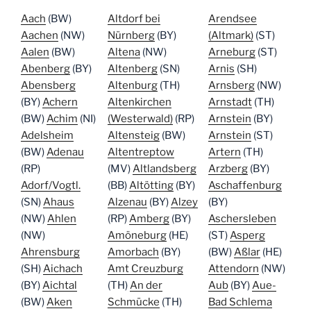
Aach
(BW)
Altdorf bei
Arendsee
Aachen
(NW)
Nürnberg
(BY)
(Altmark)
(ST)
Aalen
(BW)
Altena
(NW)
Arneburg
(ST)
Abenberg
(BY)
Altenberg
(SN)
Arnis
(SH)
Abensberg
Altenburg
(TH)
Arnsberg
(NW)
(BY)
Achern
Altenkirchen
Arnstadt
(TH)
(BW)
Achim
(NI)
(Westerwald)
(RP)
Arnstein
(BY)
Adelsheim
Altensteig
(BW)
Arnstein
(ST)
(BW)
Adenau
Altentreptow
Artern
(TH)
(RP)
(MV)
Altlandsberg
Arzberg
(BY)
Adorf/Vogtl.
(BB)
Altötting
(BY)
Aschaffenburg
(SN)
Ahaus
Alzenau
(BY)
Alzey
(BY)
(NW)
Ahlen
(RP)
Amberg
(BY)
Aschersleben
(NW)
Amöneburg
(HE)
(ST)
Asperg
Ahrensburg
Amorbach
(BY)
(BW)
Aßlar
(HE)
(SH)
Aichach
Amt Creuzburg
Attendorn
(NW)
(BY)
Aichtal
(TH)
An der
Aub
(BY)
Aue-
(BW)
Aken
Schmücke
(TH)
Bad Schlema