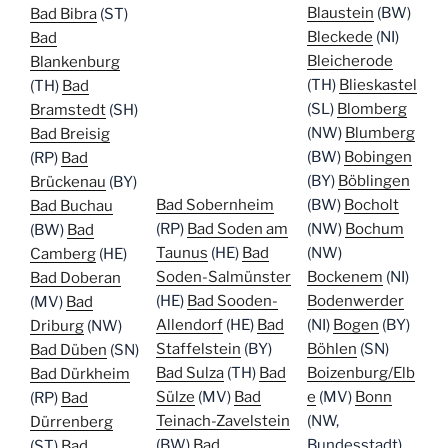
Blaustein
(BW)
Bad Bibra
(ST)
Bleckede
(NI)
Bad
Bleicherode
Blankenburg
(TH)
Blieskastel
(TH)
Bad
(SL)
Blomberg
Bramstedt
(SH)
(NW)
Blumberg
Bad Breisig
(BW)
Bobingen
(RP)
Bad
(BY)
Böblingen
Brückenau
(BY)
Bad Sobernheim
(BW)
Bocholt
Bad Buchau
(RP)
Bad Soden am
(NW)
Bochum
(BW)
Bad
Taunus
(HE)
Bad
(NW)
Camberg
(HE)
Soden-Salmünster
Bockenem
(NI)
Bad Doberan
(HE)
Bad Sooden-
Bodenwerder
(MV)
Bad
Allendorf
(HE)
Bad
(NI)
Bogen
(BY)
Driburg
(NW)
Staffelstein
(BY)
Böhlen
(SN)
Bad Düben
(SN)
Bad Sulza
(TH)
Bad
Boizenburg/Elb
Bad Dürkheim
Sülze
(MV)
Bad
e
(MV)
Bonn
(RP)
Bad
Teinach-Zavelstein
(NW,
Dürrenberg
(BW)
Bad
Bundesstadt)
(ST)
Bad