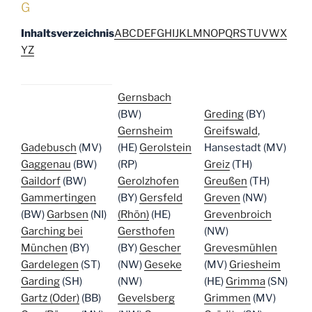
G
Inhaltsverzeichnis
A
B
C
D
E
F
G
H
I
J
K
L
M
N
O
P
Q
R
S
T
U
V
W
X
Y
Z
Gernsbach
(BW)
Greding
(BY)
Gernsheim
Greifswald
,
Gadebusch
(MV)
(HE)
Gerolstein
Hansestadt (MV)
Gaggenau
(BW)
(RP)
Greiz
(TH)
Gaildorf
(BW)
Gerolzhofen
Greußen
(TH)
Gammertingen
(BY)
Gersfeld
Greven
(NW)
(BW)
Garbsen
(NI)
(Rhön)
(HE)
Grevenbroich
Garching bei
Gersthofen
(NW)
München
(BY)
(BY)
Gescher
Grevesmühlen
Gardelegen
(ST)
(NW)
Geseke
(MV)
Griesheim
Garding
(SH)
(NW)
(HE)
Grimma
(SN)
Gartz (Oder)
(BB)
Gevelsberg
Grimmen
(MV)