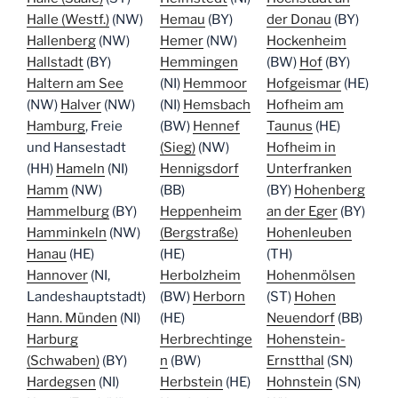
Halle (Westf.)
(NW)
Hemau
(BY)
der Donau
(BY)
Hallenberg
(NW)
Hemer
(NW)
Hockenheim
Hallstadt
(BY)
Hemmingen
(BW)
Hof
(BY)
Haltern am See
(NI)
Hemmoor
Hofgeismar
(HE)
(NW)
Halver
(NW)
(NI)
Hemsbach
Hofheim am
Hamburg
, Freie
(BW)
Hennef
Taunus
(HE)
und Hansestadt
(Sieg)
(NW)
Hofheim in
(HH)
Hameln
(NI)
Hennigsdorf
Unterfranken
Hamm
(NW)
(BB)
(BY)
Hohenberg
Hammelburg
(BY)
Heppenheim
an der Eger
(BY)
Hamminkeln
(NW)
(Bergstraße)
Hohenleuben
Hanau
(HE)
(HE)
(TH)
Hannover
(NI,
Herbolzheim
Hohenmölsen
Landeshauptstadt)
(BW)
Herborn
(ST)
Hohen
Hann. Münden
(NI)
(HE)
Neuendorf
(BB)
Harburg
Herbrechtinge
Hohenstein-
(Schwaben)
(BY)
n
(BW)
Ernstthal
(SN)
Hardegsen
(NI)
Herbstein
(HE)
Hohnstein
(SN)