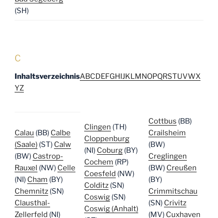
(SH)
C
Inhaltsverzeichnis
A
B
C
D
E
F
G
H
I
J
K
L
M
N
O
P
Q
R
S
T
U
V
W
X
Y
Z
Cottbus
(BB)
Clingen
(TH)
Calau
(BB)
Calbe
Crailsheim
Cloppenburg
(Saale)
(ST)
Calw
(BW)
(NI)
Coburg
(BY)
(BW)
Castrop-
Creglingen
Cochem
(RP)
Rauxel
(NW)
Celle
(BW)
Creußen
Coesfeld
(NW)
(NI)
Cham
(BY)
(BY)
Colditz
(SN)
Chemnitz
(SN)
Crimmitschau
Coswig
(SN)
Clausthal-
(SN)
Crivitz
Coswig (Anhalt)
Zellerfeld
(NI)
(MV)
Cuxhaven