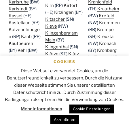
Karlsruhe
(BW)
Kranichfeld
Kirn
(RP)
Kirtorf
Karlstadt
(BY)
(TH)
Krautheim
(HE)
Kitzingen
(BY)
Kassel
(HE)
(BW)
Krefeld
Kitzscher
(SN)
Kastellaun
(RP)
(NW)
Kremmen
Kleve
(NW)
Katzenelnboge
(BB)
Krempe
Klingenberg am
n
(RP)
Kaub
(RP)
(SH)
Kreuztal
Main
(BY)
Kaufbeuren
(NW)
Kronach
Klingenthal
(SN)
(BY)
Kehl
(BW)
(BY)
Kronberg
Klötze
(ST)
Klütz
Kelbra
im Taunus
(HE)
(MV)
Knittlingen
COOKIES
(Kyffhäuser)
Kröpelin
(MV)
(BW)
Koblenz
(RP)
Diese Webseite verwendet Cookies, um die
(ST)
Kelheim
Kroppenstedt
Kolbermoor
(BY)
(BY)
Kelkheim
(ST)
Krumbach
Benutzerfreundlichkeit zu verbessern. Durch die Nutzung
Kölleda
(TH)
Köln
(Taunus)
(HE)
(Schwaben)
dieser Webseite stimmen Sie unserer detaillierten
(NW)
Königsberg
Kellinghusen
(BY)
Datenschutzrichtlinie zu. Durch Zustimmung dieser
in Bayern
(BY)
(SH)
Kühlungsborn
Bedingungen akzeptieren Sie die Verwendung von Cookies.
Königsbrück
(SN)
Kelsterbach
(MV)
Kulmbach
Mehr Informationen
Königsbrunn
(BY)
Cookie Einstellungen
(HE)
Kemberg
(BY)
Külsheim
Königsee
(TH)
(ST)
Kemnath
(BW)
Künzelsau
Akzeptieren
Königslutter am
(BY)
Kempen
(BW)