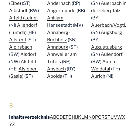
(Elbe)
(ST)
Andernach
(RP)
(SN)
Auerbach in
Albstadt
(BW)
Angermünde
(BB)
der Oberpfalz
Alfeld (Leine)
Anklam
,
(BY)
(NI)
Allendorf
Hansestadt (MV)
Auerbach/Vogtl.
(Lumda)
(HE)
Annaberg-
(SN)
Augsburg
Allstedt
(ST)
Buchholz
(SN)
(BY)
Alpirsbach
Annaburg
(ST)
Augustusburg
(BW)
Alsdorf
Annweiler am
(SN)
Aulendorf
(NW)
Alsfeld
Trifels
(RP)
(BW)
Auma-
(HE)
Alsleben
Ansbach
(BY)
Weidatal
(TH)
(Saale)
(ST)
Apolda
(TH)
Aurich
(NI)
B
Inhaltsverzeichnis
A
B
C
D
E
F
G
H
I
J
K
L
M
N
O
P
Q
R
S
T
U
V
W
X
Y
Z