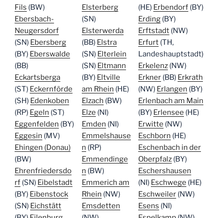
Fils
(BW)
Elsterberg
(HE)
Erbendorf
(BY)
Ebersbach-
(SN)
Erding
(BY)
Neugersdorf
Elsterwerda
Erftstadt
(NW)
(SN)
Ebersberg
(BB)
Elstra
Erfurt
(TH,
(BY)
Eberswalde
(SN)
Elterlein
Landeshauptstadt)
(BB)
(SN)
Eltmann
Erkelenz
(NW)
Eckartsberga
(BY)
Eltville
Erkner
(BB)
Erkrath
(ST)
Eckernförde
am Rhein
(HE)
(NW)
Erlangen
(BY)
(SH)
Edenkoben
Elzach
(BW)
Erlenbach am Main
(RP)
Egeln
(ST)
Elze
(NI)
(BY)
Erlensee
(HE)
Eggenfelden
(BY)
Emden
(NI)
Erwitte
(NW)
Eggesin
(MV)
Emmelshause
Eschborn
(HE)
Ehingen (Donau)
n
(RP)
Eschenbach in der
(BW)
Emmendinge
Oberpfalz
(BY)
Ehrenfriedersdo
n
(BW)
Eschershausen
rf
(SN)
Eibelstadt
Emmerich am
(NI)
Eschwege
(HE)
(BY)
Eibenstock
Rhein
(NW)
Eschweiler
(NW)
(SN)
Eichstätt
Emsdetten
Esens
(NI)
(BY)
Eilenburg
(NW)
Espelkamp
(NW)