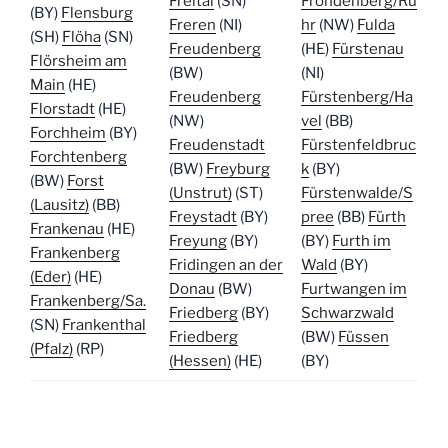
Freital
(SN)
Fröndenberg/Ru
(BY)
Flensburg
Freren
(NI)
hr
(NW)
Fulda
(SH)
Flöha
(SN)
Freudenberg
(HE)
Fürstenau
Flörsheim am
(BW)
(NI)
Main
(HE)
Freudenberg
Fürstenberg/Ha
Florstadt
(HE)
(NW)
vel
(BB)
Forchheim
(BY)
Freudenstadt
Fürstenfeldbruc
Forchtenberg
(BW)
Freyburg
k
(BY)
(BW)
Forst
(Unstrut)
(ST)
Fürstenwalde/S
(Lausitz)
(BB)
Freystadt
(BY)
pree
(BB)
Fürth
Frankenau
(HE)
Freyung
(BY)
(BY)
Furth im
Frankenberg
Fridingen an der
Wald
(BY)
(Eder)
(HE)
Donau
(BW)
Furtwangen im
Frankenberg/Sa.
Friedberg
(BY)
Schwarzwald
(SN)
Frankenthal
Friedberg
(BW)
Füssen
(Pfalz)
(RP)
(Hessen)
(HE)
(BY)