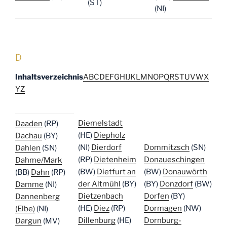
(ST)
(NI)
D
Inhaltsverzeichnis
A
B
C
D
E
F
G
H
I
J
K
L
M
N
O
P
Q
R
S
T
U
V
W
X
Y
Z
Diemelstadt
Daaden
(RP)
(HE)
Diepholz
Dachau
(BY)
(NI)
Dierdorf
Dommitzsch
(SN)
Dahlen
(SN)
(RP)
Dietenheim
Donaueschingen
Dahme/Mark
(BW)
Dietfurt an
(BW)
Donauwörth
(BB)
Dahn
(RP)
der Altmühl
(BY)
(BY)
Donzdorf
(BW)
Damme
(NI)
Dietzenbach
Dorfen
(BY)
Dannenberg
(HE)
Diez
(RP)
Dormagen
(NW)
(Elbe)
(NI)
Dillenburg
(HE)
Dornburg-
Dargun
(MV)