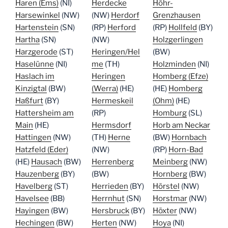
Haren (Ems)
(NI)
Herdecke
Höhr-
Harsewinkel
(NW)
(NW)
Herdorf
Grenzhausen
Hartenstein
(SN)
(RP)
Herford
(RP)
Hollfeld
(BY)
Hartha
(SN)
(NW)
Holzgerlingen
Harzgerode
(ST)
Heringen/Hel
(BW)
Haselünne
(NI)
me
(TH)
Holzminden
(NI)
Haslach im
Heringen
Homberg (Efze)
Kinzigtal
(BW)
(Werra)
(HE)
(HE)
Homberg
Haßfurt
(BY)
Hermeskeil
(Ohm)
(HE)
Hattersheim am
(RP)
Homburg
(SL)
Main
(HE)
Hermsdorf
Horb am Neckar
Hattingen
(NW)
(TH)
Herne
(BW)
Hornbach
Hatzfeld (Eder)
(NW)
(RP)
Horn-Bad
(HE)
Hausach
(BW)
Herrenberg
Meinberg
(NW)
Hauzenberg
(BY)
(BW)
Hornberg
(BW)
Havelberg
(ST)
Herrieden
(BY)
Hörstel
(NW)
Havelsee
(BB)
Herrnhut
(SN)
Horstmar
(NW)
Hayingen
(BW)
Hersbruck
(BY)
Höxter
(NW)
Hechingen
(BW)
Herten
(NW)
Hoya
(NI)