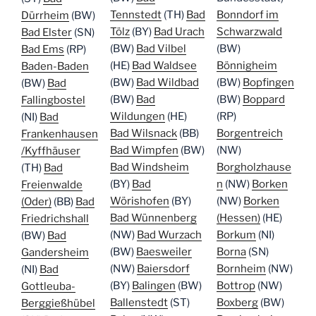
Tennstedt
(TH)
Bad
Bonndorf im
Dürrheim
(BW)
Tölz
(BY)
Bad Urach
Schwarzwald
Bad Elster
(SN)
(BW)
Bad Vilbel
(BW)
Bad Ems
(RP)
(HE)
Bad Waldsee
Bönnigheim
Baden-Baden
(BW)
Bad Wildbad
(BW)
Bopfingen
(BW)
Bad
(BW)
Bad
(BW)
Boppard
Fallingbostel
Wildungen
(HE)
(RP)
(NI)
Bad
Bad Wilsnack
(BB)
Borgentreich
Frankenhausen
Bad Wimpfen
(BW)
(NW)
/Kyffhäuser
Bad Windsheim
Borgholzhause
(TH)
Bad
(BY)
Bad
n
(NW)
Borken
Freienwalde
Wörishofen
(BY)
(NW)
Borken
(Oder)
(BB)
Bad
Bad Wünnenberg
(Hessen)
(HE)
Friedrichshall
(NW)
Bad Wurzach
Borkum
(NI)
(BW)
Bad
(BW)
Baesweiler
Borna
(SN)
Gandersheim
(NW)
Baiersdorf
Bornheim
(NW)
(NI)
Bad
(BY)
Balingen
(BW)
Bottrop
(NW)
Gottleuba-
Ballenstedt
(ST)
Boxberg
(BW)
Berggießhübel