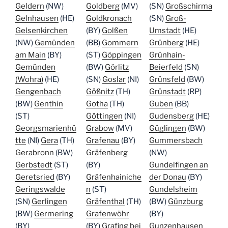
Geldern
(NW)
Goldberg
(MV)
(SN)
Großschirma
Gelnhausen
(HE)
Goldkronach
(SN)
Groß-
Gelsenkirchen
(BY)
Golßen
Umstadt
(HE)
(NW)
Gemünden
(BB)
Gommern
Grünberg
(HE)
am Main
(BY)
(ST)
Göppingen
Grünhain-
Gemünden
(BW)
Görlitz
Beierfeld
(SN)
(Wohra)
(HE)
(SN)
Goslar
(NI)
Grünsfeld
(BW)
Gengenbach
Gößnitz
(TH)
Grünstadt
(RP)
(BW)
Genthin
Gotha
(TH)
Guben
(BB)
(ST)
Göttingen
(NI)
Gudensberg
(HE)
Georgsmarienhü
Grabow
(MV)
Güglingen
(BW)
tte
(NI)
Gera
(TH)
Grafenau
(BY)
Gummersbach
Gerabronn
(BW)
Gräfenberg
(NW)
Gerbstedt
(ST)
(BY)
Gundelfingen an
Geretsried
(BY)
Gräfenhainiche
der Donau
(BY)
Geringswalde
n
(ST)
Gundelsheim
(SN)
Gerlingen
Gräfenthal
(TH)
(BW)
Günzburg
(BW)
Germering
Grafenwöhr
(BY)
(BY)
(BY)
Grafing bei
Gunzenhausen