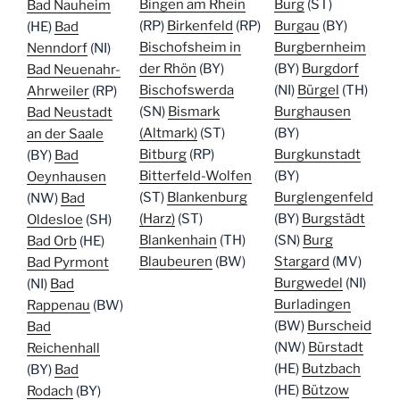
Bingen am Rhein
Burg
(ST)
Bad Nauheim
(RP)
Birkenfeld
(RP)
Burgau
(BY)
(HE)
Bad
Bischofsheim in
Burgbernheim
Nenndorf
(NI)
der Rhön
(BY)
(BY)
Burgdorf
Bad Neuenahr-
Bischofswerda
(NI)
Bürgel
(TH)
Ahrweiler
(RP)
(SN)
Bismark
Burghausen
Bad Neustadt
(Altmark)
(ST)
(BY)
an der Saale
Bitburg
(RP)
Burgkunstadt
(BY)
Bad
Bitterfeld-Wolfen
(BY)
Oeynhausen
(ST)
Blankenburg
Burglengenfeld
(NW)
Bad
(Harz)
(ST)
(BY)
Burgstädt
Oldesloe
(SH)
Blankenhain
(TH)
(SN)
Burg
Bad Orb
(HE)
Blaubeuren
(BW)
Stargard
(MV)
Bad Pyrmont
Burgwedel
(NI)
(NI)
Bad
Burladingen
Rappenau
(BW)
(BW)
Burscheid
Bad
(NW)
Bürstadt
Reichenhall
(HE)
Butzbach
(BY)
Bad
(HE)
Bützow
Rodach
(BY)