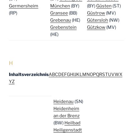
Germersheim
München
(BY)
(BY)
Güsten
(ST)
(RP)
Gransee
(BB)
Güstrow
(MV)
Grebenau
(HE)
Gütersloh
(NW)
Grebenstein
Gützkow
(MV)
(HE)
H
Inhaltsverzeichnis
A
B
C
D
E
F
G
H
I
J
K
L
M
N
O
P
Q
R
S
T
U
V
W
X
Y
Z
Heidenau
(SN)
Heidenheim
an der Brenz
(BW)
Heilbad
Heiligenstadt