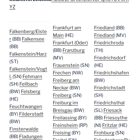
Y
Z
Frankfurt am
Friedland
(BB)
Falkenberg/Elste
Main
(HE)
Friedland
(MV)
r
(BB)
Falkensee
Frankfurt (Oder)
Friedrichroda
(BB)
(BB)
Franzburg
(TH)
Falkenstein/Harz
(MV)
Friedrichsdorf
(ST)
Frauenstein
(SN)
(HE)
Falkenstein/Vogt
Frechen
(NW)
Friedrichshafen
l.
(SN)
Fehmarn
Freiberg am
(BW)
(SH)
Fellbach
Neckar
(BW)
Friedrichstadt
(BW)
Felsberg
Freiberg
(SN)
(SH)
(HE)
Freiburg im
Friedrichsthal
Feuchtwangen
Breisgau
(BW)
(SL)
Friesack
(BY)
Filderstadt
Freilassing
(BY)
(BB)
Friesoythe
(BW)
Freinsheim
(RP)
(NI)
Fritzlar
(HE)
Finsterwalde
Freising
(BY)
Frohburg
(SN)
(BB)
Fladungen