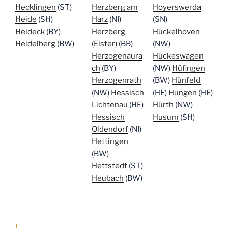
Hecklingen
(ST)
Herzberg am
Hoyerswerda
Heide
(SH)
Harz
(NI)
(SN)
Heideck
(BY)
Herzberg
Hückelhoven
Heidelberg
(BW)
(Elster)
(BB)
(NW)
Herzogenaura
Hückeswagen
ch
(BY)
(NW)
Hüfingen
Herzogenrath
(BW)
Hünfeld
(NW)
Hessisch
(HE)
Hungen
(HE)
Lichtenau
(HE)
Hürth
(NW)
Hessisch
Husum
(SH)
Oldendorf
(NI)
Hettingen
(BW)
Hettstedt
(ST)
Heubach
(BW)
I