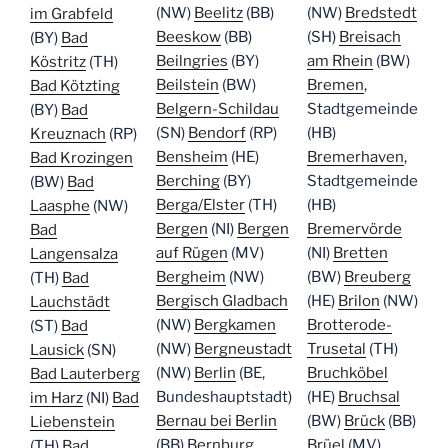
(NW)
Beelitz
(BB)
(NW)
Bredstedt
im Grabfeld
Beeskow
(BB)
(SH)
Breisach
(BY)
Bad
Beilngries
(BY)
am Rhein
(BW)
Köstritz
(TH)
Beilstein
(BW)
Bremen
,
Bad Kötzting
Belgern-Schildau
Stadtgemeinde
(BY)
Bad
(SN)
Bendorf
(RP)
(HB)
Kreuznach
(RP)
Bensheim
(HE)
Bremerhaven
,
Bad Krozingen
Berching
(BY)
Stadtgemeinde
(BW)
Bad
Berga/Elster
(TH)
(HB)
Laasphe
(NW)
Bergen
(NI)
Bergen
Bremervörde
Bad
auf Rügen
(MV)
(NI)
Bretten
Langensalza
Bergheim
(NW)
(BW)
Breuberg
(TH)
Bad
Bergisch Gladbach
(HE)
Brilon
(NW)
Lauchstädt
(NW)
Bergkamen
Brotterode-
(ST)
Bad
(NW)
Bergneustadt
Trusetal
(TH)
Lausick
(SN)
(NW)
Berlin
(BE,
Bruchköbel
Bad Lauterberg
Bundeshauptstadt)
(HE)
Bruchsal
im Harz
(NI)
Bad
Bernau bei Berlin
(BW)
Brück
(BB)
Liebenstein
(BB)
Bernburg
Brüel
(MV)
(TH)
Bad