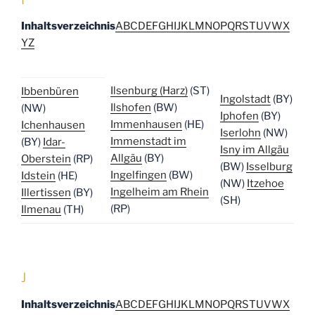
Inhaltsverzeichnis
A
B
C
D
E
F
G
H
I
J
K
L
M
N
O
P
Q
R
S
T
U
V
W
X
Y
Z
Ilsenburg (Harz)
(ST)
Ibbenbüren
Ingolstadt
(BY)
Ilshofen
(BW)
(NW)
Iphofen
(BY)
Immenhausen
(HE)
Ichenhausen
Iserlohn
(NW)
Immenstadt im
(BY)
Idar-
Isny im Allgäu
Allgäu
(BY)
Oberstein
(RP)
(BW)
Isselburg
Ingelfingen
(BW)
Idstein
(HE)
(NW)
Itzehoe
Ingelheim am Rhein
Illertissen
(BY)
(SH)
(RP)
Ilmenau
(TH)
J
Inhaltsverzeichnis
A
B
C
D
E
F
G
H
I
J
K
L
M
N
O
P
Q
R
S
T
U
V
W
X