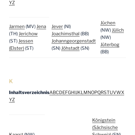
Y
Z
Jüchen
Jarmen
(MV)
Jena
Jever
(NI)
(NW)
Jülich
(TH)
Jerichow
Joachimsthal
(BB)
(NW)
(ST)
Jessen
Johanngeorgenstadt
Jüterbog
(Elster)
(ST)
(SN)
Jöhstadt
(SN)
(BB)
K
Inhaltsverzeichnis
A
B
C
D
E
F
G
H
I
J
K
L
M
N
O
P
Q
R
S
T
U
V
W
X
Y
Z
Königstein
(Sächsische
Kaarst
(NW)
Schweiz)
(SN)