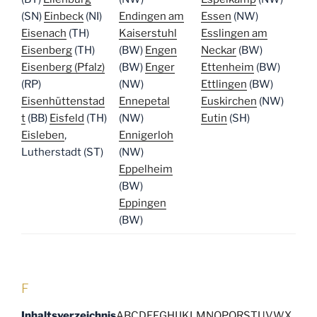
(SN)
Einbeck
(NI)
Endingen am
Essen
(NW)
Eisenach
(TH)
Kaiserstuhl
Esslingen am
Eisenberg
(TH)
(BW)
Engen
Neckar
(BW)
Eisenberg (Pfalz)
(BW)
Enger
Ettenheim
(BW)
(RP)
(NW)
Ettlingen
(BW)
Eisenhüttenstad
Ennepetal
Euskirchen
(NW)
t
(BB)
Eisfeld
(TH)
(NW)
Eutin
(SH)
Eisleben
,
Ennigerloh
Lutherstadt (ST)
(NW)
Eppelheim
(BW)
Eppingen
(BW)
F
Inhaltsverzeichnis
A
B
C
D
E
F
G
H
I
J
K
L
M
N
O
P
Q
R
S
T
U
V
W
X