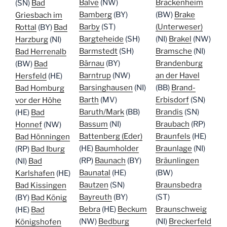
Balve
(NW)
Brackenheim
(SN)
Bad
Bamberg
(BY)
(BW)
Brake
Griesbach im
Barby
(ST)
(Unterweser)
Rottal
(BY)
Bad
Bargteheide
(SH)
(NI)
Brakel
(NW)
Harzburg
(NI)
Barmstedt
(SH)
Bramsche
(NI)
Bad Herrenalb
Bärnau
(BY)
Brandenburg
(BW)
Bad
Barntrup
(NW)
an der Havel
Hersfeld
(HE)
Barsinghausen
(NI)
(BB)
Brand-
Bad Homburg
Barth
(MV)
Erbisdorf
(SN)
vor der Höhe
Baruth/Mark
(BB)
Brandis
(SN)
(HE)
Bad
Bassum
(NI)
Braubach
(RP)
Honnef
(NW)
Battenberg (Eder)
Braunfels
(HE)
Bad Hönningen
(HE)
Baumholder
Braunlage
(NI)
(RP)
Bad Iburg
(RP)
Baunach
(BY)
Bräunlingen
(NI)
Bad
Baunatal
(HE)
(BW)
Karlshafen
(HE)
Bautzen
(SN)
Braunsbedra
Bad Kissingen
Bayreuth
(BY)
(ST)
(BY)
Bad König
Bebra
(HE)
Beckum
Braunschweig
(HE)
Bad
(NW)
Bedburg
(NI)
Breckerfeld
Königshofen