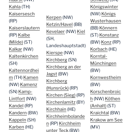
Kahla
(TH)
Königswinter
Kaisersesch
(NW)
Königs
Kerpen
(NW)
(RP)
Wusterhausen
Ketzin/Havel
(BB)
Kaiserslautern
(BB)
Könnern
Kevelaer
(NW)
Kiel
(RP)
Kalbe
(ST)
Konstanz
(SH,
(Milde)
(ST)
(BW)
Konz
(RP)
Landeshauptstadt)
Kalkar
(NW)
Korbach
(HE)
Kierspe
(NW)
Kaltenkirchen
Korntal-
Kirchberg
(SN)
(SH)
Münchingen
Kirchberg an der
Kaltennordhei
(BW)
Jagst
(BW)
m
(TH)
Kamen
Kornwestheim
Kirchberg
(NW)
Kamenz
(BW)
(Hunsrück)
(RP)
(SN)
Kamp-
Korschenbroic
Kirchen (Sieg)
(RP)
Lintfort
(NW)
h
(NW)
Köthen
Kirchenlamitz
(BY)
Kandel
(RP)
(Anhalt)
(ST)
Kirchhain
(HE)
Kandern
(BW)
Kraichtal
(BW)
Kirchheimbolande
Kappeln
(SH)
Krakow am See
n
(RP)
Kirchheim
Karben
(HE)
(MV)
unter Teck
(BW)