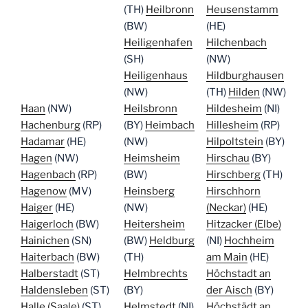
(TH)
Heilbronn
Heusenstamm
(BW)
(HE)
Heiligenhafen
Hilchenbach
(SH)
(NW)
Heiligenhaus
Hildburghausen
(NW)
(TH)
Hilden
(NW)
Haan
(NW)
Heilsbronn
Hildesheim
(NI)
Hachenburg
(RP)
(BY)
Heimbach
Hillesheim
(RP)
Hadamar
(HE)
(NW)
Hilpoltstein
(BY)
Hagen
(NW)
Heimsheim
Hirschau
(BY)
Hagenbach
(RP)
(BW)
Hirschberg
(TH)
Hagenow
(MV)
Heinsberg
Hirschhorn
Haiger
(HE)
(NW)
(Neckar)
(HE)
Haigerloch
(BW)
Heitersheim
Hitzacker (Elbe)
Hainichen
(SN)
(BW)
Heldburg
(NI)
Hochheim
Haiterbach
(BW)
(TH)
am Main
(HE)
Halberstadt
(ST)
Helmbrechts
Höchstadt an
Haldensleben
(ST)
(BY)
der Aisch
(BY)
Halle (Saale)
(ST)
Helmstedt
(NI)
Höchstädt an