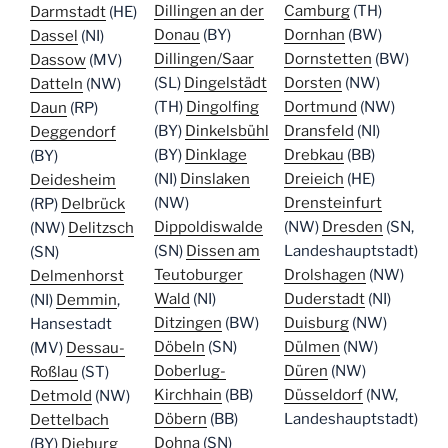
Dillingen an der
Camburg
(TH)
Darmstadt
(HE)
Donau
(BY)
Dornhan
(BW)
Dassel
(NI)
Dillingen/Saar
Dornstetten
(BW)
Dassow
(MV)
(SL)
Dingelstädt
Dorsten
(NW)
Datteln
(NW)
(TH)
Dingolfing
Dortmund
(NW)
Daun
(RP)
(BY)
Dinkelsbühl
Dransfeld
(NI)
Deggendorf
(BY)
Dinklage
Drebkau
(BB)
(BY)
(NI)
Dinslaken
Dreieich
(HE)
Deidesheim
(NW)
Drensteinfurt
(RP)
Delbrück
Dippoldiswalde
(NW)
Dresden
(SN,
(NW)
Delitzsch
(SN)
Dissen am
Landeshauptstadt)
(SN)
Teutoburger
Drolshagen
(NW)
Delmenhorst
Wald
(NI)
Duderstadt
(NI)
(NI)
Demmin
,
Ditzingen
(BW)
Duisburg
(NW)
Hansestadt
Döbeln
(SN)
Dülmen
(NW)
(MV)
Dessau-
Doberlug-
Düren
(NW)
Roßlau
(ST)
Kirchhain
(BB)
Düsseldorf
(NW,
Detmold
(NW)
Döbern
(BB)
Landeshauptstadt)
Dettelbach
Dohna
(SN)
(BY)
Dieburg