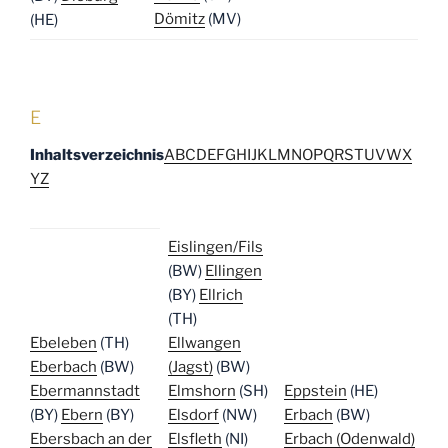
Dömitz
(MV)
(HE)
E
Inhaltsverzeichnis
A
B
C
D
E
F
G
H
I
J
K
L
M
N
O
P
Q
R
S
T
U
V
W
X
Y
Z
Eislingen/Fils
(BW)
Ellingen
(BY)
Ellrich
(TH)
Ebeleben
(TH)
Ellwangen
Eberbach
(BW)
(Jagst)
(BW)
Ebermannstadt
Elmshorn
(SH)
Eppstein
(HE)
(BY)
Ebern
(BY)
Elsdorf
(NW)
Erbach
(BW)
Ebersbach an der
Elsfleth
(NI)
Erbach (Odenwald)