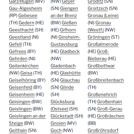
Garz/Rügen
(MV)
(NW)
Geyer
Gröditz
(SN)
Gau-Algesheim
(SN)
Giengen
Groitzsch
(SN)
(RP)
Gebesee
an der Brenz
Gronau (Leine)
(TH)
Gedern
(HE)
(BW)
Gießen
(NI)
Gronau
Geesthacht
(SH)
(HE)
Gifhorn
(Westf.)
(NW)
Geestland
(NI)
(NI)
Ginsheim-
Gröningen
(ST)
Gefell
(TH)
Gustavsburg
Großalmerode
Gefrees
(BY)
(HE)
Gladbeck
(HE)
Groß-
Gehrden
(NI)
(NW)
Bieberau
(HE)
Geilenkirchen
Gladenbach
Großbottwar
(NW)
Geisa
(TH)
(HE)
Glashütte
(BW)
Geiselhöring
(BY)
(SN)
Glauchau
Großbreitenbach
Geisenfeld
(BY)
(SN)
Glinde
(TH)
Geisenheim
(HE)
(SH)
Großenehrich
Geisingen
(BW)
Glücksburg
(TH)
Großenhain
Geislingen
(BW)
(Ostsee)
(SH)
(SN)
Groß-Gerau
Geislingen an der
Glückstadt
(SH)
(HE)
Großräschen
Steige
(BW)
Gnoien
(MV)
(BB)
Geithain
(SN)
Goch
(NW)
Großröhrsdorf