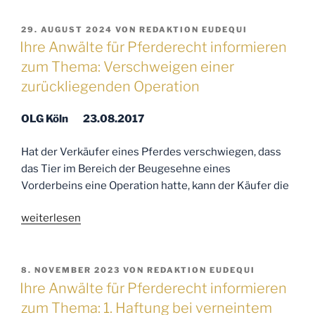
VERÖFFENTLICHT
29. AUGUST 2024
VON
REDAKTION EUDEQUI
AM
Ihre Anwälte für Pferderecht informieren
zum Thema: Verschweigen einer
zurückliegenden Operation
OLG Köln 23.08.2017
Hat der Verkäufer eines Pferdes verschwiegen, dass
das Tier im Bereich der Beugesehne eines
Vorderbeins eine Operation hatte, kann der Käufer die
„Ihre
weiterlesen
Anwälte
für
Pferderecht
VERÖFFENTLICHT
8. NOVEMBER 2023
VON
REDAKTION EUDEQUI
AM
informieren
Ihre Anwälte für Pferderecht informieren
zum
zum Thema: 1. Haftung bei verneintem