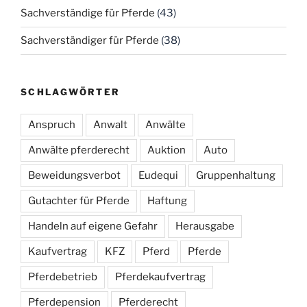
Sachverständige für Pferde
(43)
Sachverständiger für Pferde
(38)
SCHLAGWÖRTER
Anspruch
Anwalt
Anwälte
Anwälte pferderecht
Auktion
Auto
Beweidungsverbot
Eudequi
Gruppenhaltung
Gutachter für Pferde
Haftung
Handeln auf eigene Gefahr
Herausgabe
Kaufvertrag
KFZ
Pferd
Pferde
Pferdebetrieb
Pferdekaufvertrag
Pferdepension
Pferderecht