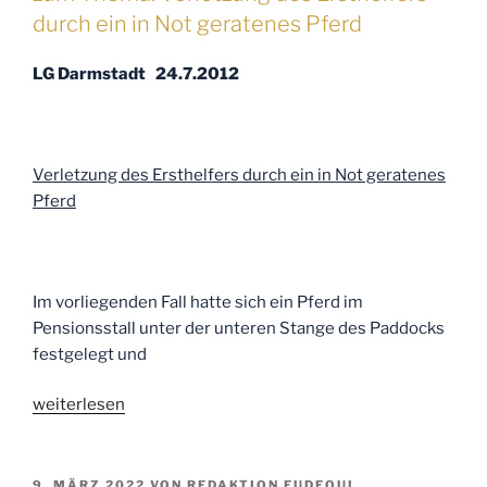
Thema:
durch ein in Not geratenes Pferd
Affektionsinteresse,
auch
LG Darmstadt 24.7.2012
geringwertige
Pferde
können
Behandlungen
Verletzung des Ersthelfers durch ein in Not geratenes
wert
Pferd
sein
“
Im vorliegenden Fall hatte sich ein Pferd im
Pensionsstall unter der unteren Stange des Paddocks
festgelegt und
„Ihre
weiterlesen
Anwälte
für
Pferderecht
VERÖFFENTLICHT
9. MÄRZ 2022
VON
REDAKTION EUDEQUI