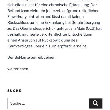
sich allein nicht für eine chronische Erkrankung. Der
Befund kann vielmehr jederzeit aufgrund reiterlicher
Einwirkung eintreten und lässt damit keinen
Rückschluss auf eine Erkrankung bei Gefahrübergang
zu. Das Oberlandesgericht Frankfurt am Main (OLG) hat
deshalb mit heute veröffentlichter Entscheidung
einen Anspruch auf Rückabwicklung des
Kaufvertrages über ein Turnierpferd verneint.
Der Beklagte betreibt einen
„Ihre
weiterlesen
Anwälte
für
Pferderecht
SUCHE
informieren:
Pressemitteilung
Suche
Suche
des
nach:
Oberlandesgerichts