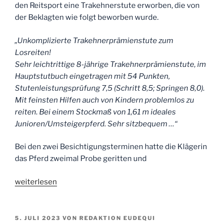
den Reitsport eine Trakehnerstute erworben, die von
wert
der Beklagten wie folgt beworben wurde.
als
ein
„Unkomplizierte Trakehnerprämienstute zum
Freizeitpferd?“
Losreiten!
Sehr leichtrittige 8-jährige Trakehnerprämienstute, im
Hauptstutbuch eingetragen mit 54 Punkten,
Stutenleistungsprüfung 7,5 (Schritt 8,5; Springen 8,0).
Mit feinsten Hilfen auch von Kindern problemlos zu
reiten. Bei einem Stockmaß von 1,61 m ideales
Junioren/Umsteigerpferd. Sehr sitzbequem …“
Bei den zwei Besichtigungsterminen hatte die Klägerin
das Pferd zweimal Probe geritten und
„Ihre
weiterlesen
Anwälte
für
Pferderecht
VERÖFFENTLICHT
5. JULI 2023
VON
REDAKTION EUDEQUI