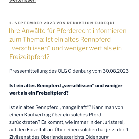
weiterlesen
Anwälte
für
Pferderecht
VERÖFFENTLICHT
1. SEPTEMBER 2023
VON
REDAKTION EUDEQUI
AM
informieren
Ihre Anwälte für Pferderecht informieren
zum
zum Thema: Ist ein altes Rennpferd
Thema:
„verschlissen“ und weniger wert als ein
1.
Freizeitpferd?
Haftung
bei
Pressemitteilung des OLG Oldenburg vom 30.08.2023
verneintem
Zurückbehaltungsrecht
Ist ein altes Rennpferd „verschlissen“ und weniger
2.
wert als ein Freizeitpferd?
Voraussetzung
zur
Ist ein altes Rennpferd „mangelhaft“? Kann man von
Geltendmachung
einem Kaufvertrag über ein solches Pferd
eines
zurücktreten? Es kommt, wie immer in der Juristerei,
entgangenen
auf den Einzelfall an. Über einen solchen hat jetzt der 4.
Gewinns“
Zivilsenat des Oberlandesgerichts Oldenburg