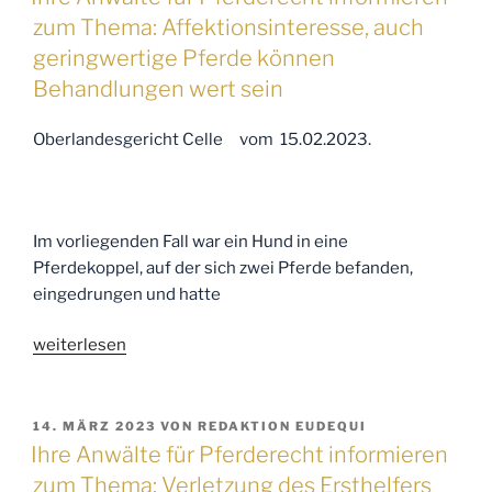
zum Thema: Affektionsinteresse, auch
informieren
geringwertige Pferde können
zum
Behandlungen wert sein
Thema:
Haftung
Oberlandesgericht Celle vom 15.02.2023.
bei
einem
Im vorliegenden Fall war ein Hund in eine
verletzten
Pferdekoppel, auf der sich zwei Pferde befanden,
Pferd
eingedrungen und hatte
in
„Ihre
weiterlesen
der
Anwälte
Gruppenhaltung“
für
Pferderecht
VERÖFFENTLICHT
14. MÄRZ 2023
VON
REDAKTION EUDEQUI
AM
informieren
Ihre Anwälte für Pferderecht informieren
zum
zum Thema: Verletzung des Ersthelfers