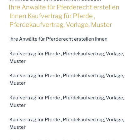
AM
informieren
Ihre Anwälte für Pferderecht erstellen
zum
Ihnen Kaufvertrag für Pferde ,
Thema:
Pferdekaufvertrag, Vorlage, Muster
Verletzung
des
Ihre Anwälte für Pferderecht erstellen Ihnen
Ersthelfers
durch
Kaufvertrag für Pferde , Pferdekaufvertrag, Vorlage,
ein
Muster
in
Not
Kaufvertrag für Pferde , Pferdekaufvertrag, Vorlage,
geratenes
Muster
Pferd“
Kaufvertrag für Pferde , Pferdekaufvertrag, Vorlage,
Muster
Kaufvertrag für Pferde , Pferdekaufvertrag, Vorlage,
Muster