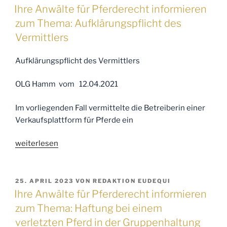
AM
informieren
Ihre Anwälte für Pferderecht informieren
zum
zum Thema: Aufklärungspflicht des
Thema:
Vermittlers
Anfechtung
eines
Aufklärungspflicht des Vermittlers
Pferdekaufvertrags
wegen
OLG Hamm vom 12.04.2021
arglistiger
Täuschung“
Im vorliegenden Fall vermittelte die Betreiberin einer
Verkaufsplattform für Pferde ein
„Ihre
weiterlesen
Anwälte
für
Pferderecht
VERÖFFENTLICHT
25. APRIL 2023
VON
REDAKTION EUDEQUI
AM
informieren
Ihre Anwälte für Pferderecht informieren
zum
zum Thema: Haftung bei einem
Thema:
verletzten Pferd in der Gruppenhaltung