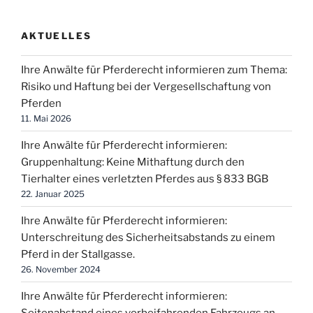
Frankfurt
am
AKTUELLES
Main
vom
Ihre Anwälte für Pferderecht informieren zum Thema:
27.09.2021“
Risiko und Haftung bei der Vergesellschaftung von
Pferden
11. Mai 2026
Ihre Anwälte für Pferderecht informieren:
Gruppenhaltung: Keine Mithaftung durch den
Tierhalter eines verletzten Pferdes aus § 833 BGB
22. Januar 2025
Ihre Anwälte für Pferderecht informieren:
Unterschreitung des Sicherheitsabstands zu einem
Pferd in der Stallgasse.
26. November 2024
Ihre Anwälte für Pferderecht informieren:
Seitenabstand eines vorbeifahrenden Fahrzeugs an