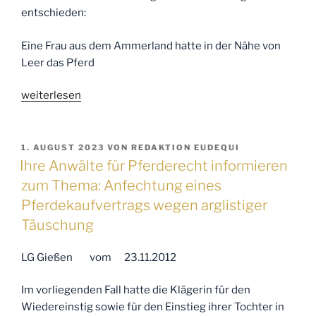
entschieden:
Eine Frau aus dem Ammerland hatte in der Nähe von
Leer das Pferd
„Ihre
weiterlesen
Anwälte
für
Pferderecht
VERÖFFENTLICHT
1. AUGUST 2023
VON
REDAKTION EUDEQUI
AM
informieren
Ihre Anwälte für Pferderecht informieren
zum
zum Thema: Anfechtung eines
Thema:
Pferdekaufvertrags wegen arglistiger
Ist
Täuschung
ein
altes
LG Gießen vom 23.11.2012
Rennpferd
„verschlissen“
Im vorliegenden Fall hatte die Klägerin für den
und
Wiedereinstig sowie für den Einstieg ihrer Tochter in
weniger