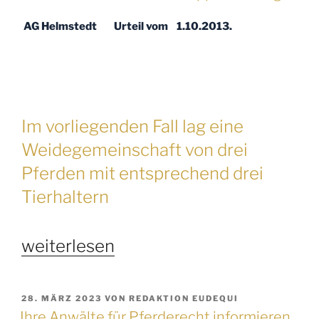
Aufklärungspflicht
des
AG Helmstedt Urteil vom 1.10.2013.
Vermittlers“
Im vorliegenden Fall lag eine
Weidegemeinschaft von drei
Pferden mit entsprechend drei
Tierhaltern
„Ihre
weiterlesen
Anwälte
für
VERÖFFENTLICHT
28. MÄRZ 2023
VON
REDAKTION EUDEQUI
Pferderecht
AM
Ihre Anwälte für Pferderecht informieren