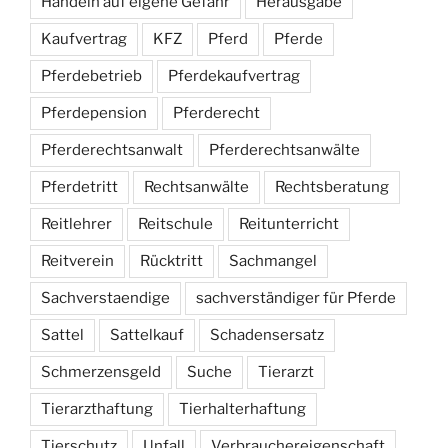
Handeln auf eigene Gefahr
Herausgabe
Kaufvertrag
KFZ
Pferd
Pferde
Pferdebetrieb
Pferdekaufvertrag
Pferdepension
Pferderecht
Pferderechtsanwalt
Pferderechtsanwälte
Pferdetritt
Rechtsanwälte
Rechtsberatung
Reitlehrer
Reitschule
Reitunterricht
Reitverein
Rücktritt
Sachmangel
Sachverstaendige
sachverständiger für Pferde
Sattel
Sattelkauf
Schadensersatz
Schmerzensgeld
Suche
Tierarzt
Tierarzthaftung
Tierhalterhaftung
Tierschutz
Unfall
Verbrauchereigenschaft