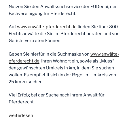
einer
Nutzen Sie den Anwaltssuchservice der EUDequi, der
Pferdehaltung
Fachvereinigung für Pferderecht.
durch
Windenergieanlage“
Auf
www.anwälte-pferderecht.de
finden Sie über 800
Rechtsanwälte die Sie im Pferderecht beraten und vor
Gericht vertreten können.
Geben Sie hierfür in die Suchmaske von
www.anwälte-
pferderecht.de
Ihren Wohnort ein, sowie als „Muss“
den gewünschten Umkreis in km, in dem Sie suchen
wollen. Es empfiehlt sich in der Regel im Umkreis von
25 km zu suchen.
Viel Erfolg bei der Suche nach Ihrem Anwalt für
Pferderecht.
„Sie
weiterlesen
suchen
einen