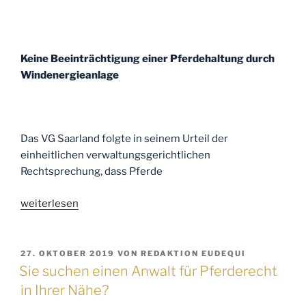
Keine Beeinträchtigung einer Pferdehaltung durch
Windenergieanlage
Das VG Saarland folgte in seinem Urteil der
einheitlichen verwaltungsgerichtlichen
Rechtsprechung, dass Pferde
„Ihre
weiterlesen
Anwälte
für
Pferderecht
VERÖFFENTLICHT
27. OKTOBER 2019
VON
REDAKTION EUDEQUI
AM
informieren:
Sie suchen einen Anwalt für Pferderecht
Keine
in Ihrer Nähe?
Beeinträchtigung