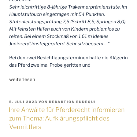
Sehr leichtrittige 8-jährige Trakehnerprämienstute, im
Hauptstutbuch eingetragen mit 54 Punkten,
Stutenleistungsprüfung 7,5 (Schritt 8,5; Springen 8,0).
Mit feinsten Hilfen auch von Kindern problemlos zu
reiten. Bei einem Stockmaß von 1,61 m ideales
Junioren/Umsteigerpferd. Sehr sitzbequem …“
Bei den zwei Besichtigungsterminen hatte die Klägerin
das Pferd zweimal Probe geritten und
„Ihre
weiterlesen
Anwälte
für
Pferderecht
VERÖFFENTLICHT
5. JULI 2023
VON
REDAKTION EUDEQUI
AM
informieren
Ihre Anwälte für Pferderecht informieren
zum
zum Thema: Aufklärungspflicht des
Thema:
Vermittlers
Anfechtung