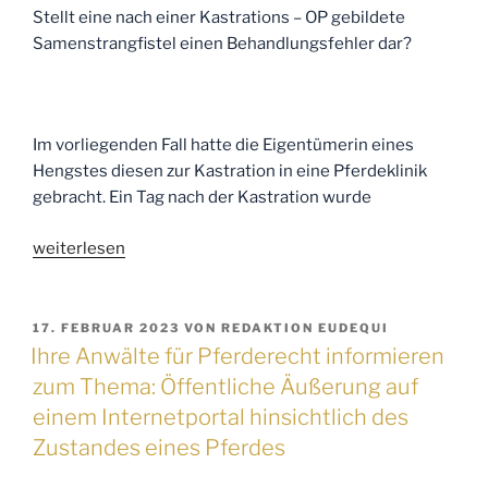
geratenes
Stellt eine nach einer Kastrations – OP gebildete
Pferd“
Samenstrangfistel einen Behandlungsfehler dar?
Im vorliegenden Fall hatte die Eigentümerin eines
Hengstes diesen zur Kastration in eine Pferdeklinik
gebracht. Ein Tag nach der Kastration wurde
„Ihre
weiterlesen
Anwälte
für
Pferderecht
VERÖFFENTLICHT
17. FEBRUAR 2023
VON
REDAKTION EUDEQUI
AM
informieren
Ihre Anwälte für Pferderecht informieren
zum
zum Thema: Öffentliche Äußerung auf
Thema:
einem Internetportal hinsichtlich des
Stellt
Zustandes eines Pferdes
eine
nach