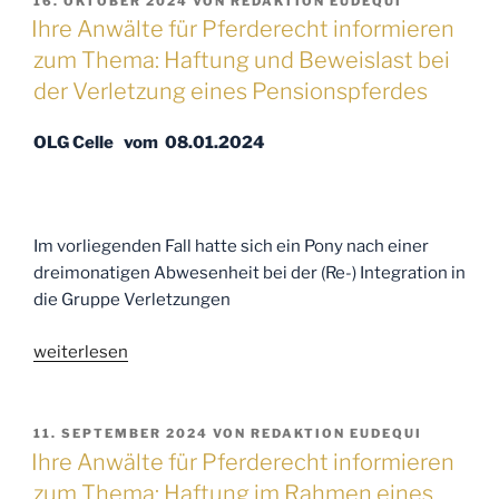
16. OKTOBER 2024
VON
REDAKTION EUDEQUI
AM
informieren:
Ihre Anwälte für Pferderecht informieren
Gruppenhaltung:
zum Thema: Haftung und Beweislast bei
Keine
der Verletzung eines Pensionspferdes
Mithaftung
durch
OLG Celle vom 08.01.2024
den
Tierhalter
eines
verletzten
Im vorliegenden Fall hatte sich ein Pony nach einer
Pferdes
dreimonatigen Abwesenheit bei der (Re-) Integration in
aus
die Gruppe Verletzungen
§
833
„Ihre
weiterlesen
BGB“
Anwälte
für
Pferderecht
VERÖFFENTLICHT
11. SEPTEMBER 2024
VON
REDAKTION EUDEQUI
AM
informieren
Ihre Anwälte für Pferderecht informieren
zum
zum Thema: Haftung im Rahmen eines