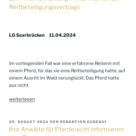
Thema:
Reitbeteiligungsvertrags
Haftung
und
Beweislast
bei
LG Saarbrücken 11.04.2024
der
Verletzung
eines
Pensionspferdes“
Im vorliegenden Fall war eine erfahrene Reiterin mit
einem Pferd, für das sie eine Reitbeteiligung hatte, auf
einem Ausritt im Wald verunglückt. Das Pferd hatte
aus nicht
„Ihre
weiterlesen
Anwälte
für
Pferderecht
VERÖFFENTLICHT
29. AUGUST 2024
VON
REDAKTION EUDEQUI
AM
informieren
Ihre Anwälte für Pferderecht informieren
zum