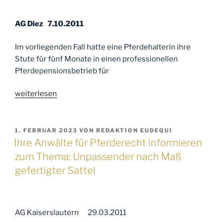
einer
Kastrations
AG Diez 7.10.2011
–
OP
Im vorliegenden Fall hatte eine Pferdehalterin ihre
gebildete
Stute für fünf Monate in einen professionellen
Samenstrangfistel
Pferdepensionsbetrieb für
einen
Behandlungsfehler
„Ihre
weiterlesen
dar?“
Anwälte
für
Pferderecht
VERÖFFENTLICHT
1. FEBRUAR 2023
VON
REDAKTION EUDEQUI
AM
informieren
Ihre Anwälte für Pferderecht informieren
zum
zum Thema: Unpassender nach Maß
Thema:
gefertigter Sattel
Öffentliche
Äußerung
auf
einem
AG Kaiserslautern 29.03.2011