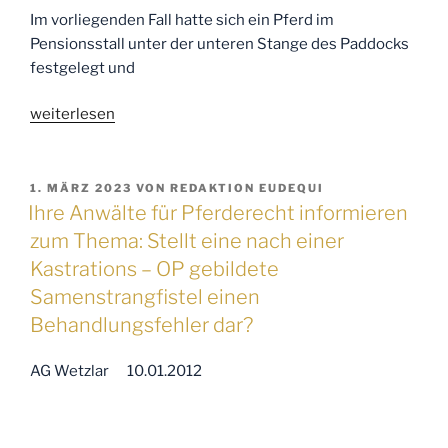
Im vorliegenden Fall hatte sich ein Pferd im
Pensionsstall unter der unteren Stange des Paddocks
festgelegt und
„Ihre
weiterlesen
Anwälte
für
Pferderecht
VERÖFFENTLICHT
1. MÄRZ 2023
VON
REDAKTION EUDEQUI
AM
informieren
Ihre Anwälte für Pferderecht informieren
zum
zum Thema: Stellt eine nach einer
Thema:
Kastrations – OP gebildete
Verletzung
Samenstrangfistel einen
des
Behandlungsfehler dar?
Ersthelfers
durch
AG Wetzlar 10.01.2012
ein
in
Not