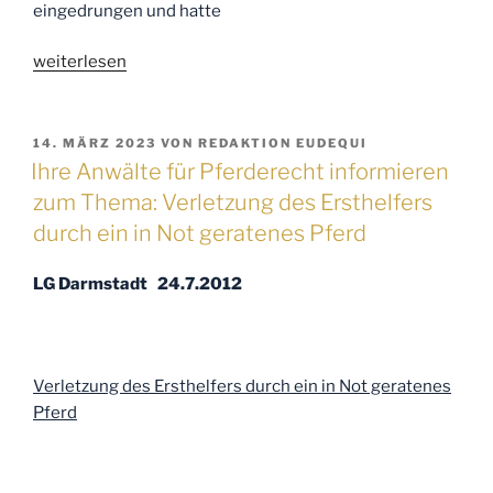
eingedrungen und hatte
„Ihre
weiterlesen
Anwälte
für
Pferderecht
VERÖFFENTLICHT
14. MÄRZ 2023
VON
REDAKTION EUDEQUI
AM
informieren
Ihre Anwälte für Pferderecht informieren
zum
zum Thema: Verletzung des Ersthelfers
Thema:
durch ein in Not geratenes Pferd
Affektionsinteresse,
auch
LG Darmstadt 24.7.2012
geringwertige
Pferde
können
Behandlungen
Verletzung des Ersthelfers durch ein in Not geratenes
wert
Pferd
sein
“