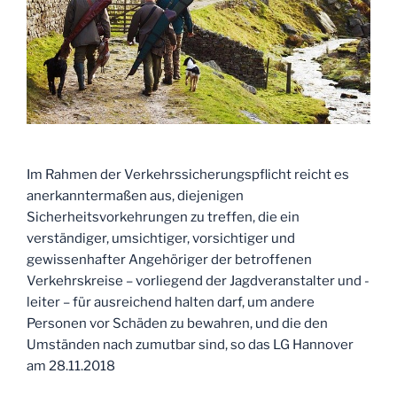
wegen
Verletzungen
des
Führers
eines
durch
den
Pkw
Im Rahmen der Verkehrssicherungspflicht reicht es
aufgeschreckten
anerkanntermaßen aus, diejenigen
Pferdes“
Sicherheitsvorkehrungen zu treffen, die ein
verständiger, umsichtiger, vorsichtiger und
gewissenhafter Angehöriger der betroffenen
Verkehrskreise – vorliegend der Jagdveranstalter und -
leiter – für ausreichend halten darf, um andere
Personen vor Schäden zu bewahren, und die den
Umständen nach zumutbar sind, so das LG Hannover
am 28.11.2018