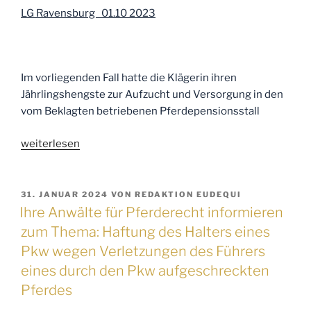
ein
LG Ravensburg 01.10 2023
Reitverein
für
seine
selbständig
Im vorliegenden Fall hatte die Klägerin ihren
arbeitende
Jährlingshengste zur Aufzucht und Versorgung in den
Reitlehrerin
vom Beklagten betriebenen Pferdepensionsstall
sozialversicherungspflichtig?“
„Ihre
weiterlesen
Anwälte
für
Pferderecht
VERÖFFENTLICHT
31. JANUAR 2024
VON
REDAKTION EUDEQUI
AM
informieren
Ihre Anwälte für Pferderecht informieren
zum
zum Thema: Haftung des Halters eines
Thema:
Pkw wegen Verletzungen des Führers
Haftung
eines durch den Pkw aufgeschreckten
des
Pferdes
Pensionsstallbetreibers
für