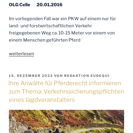
OLG Celle 20.01.2016
den
Tod
Im vorliegenden Fall war ein PKW auf einem nur für
eines
land- und forstwirtschaftlichen Verkehr
Pensionspferdes“
freigegebenen Weg ca. 10-15 Meter vor einem von
einem Menschen geführten Pferd
„Ihre
weiterlesen
Anwälte
für
Pferderecht
VERÖFFENTLICHT
15. DEZEMBER 2023
VON
REDAKTION EUDEQUI
AM
informieren
Ihre Anwälte für Pferderecht informieren
zum
zum Thema: Verkehrssicherungspflichten
Thema:
eines Jagdveranstalters
Haftung
des
Halters
eines
Pkw