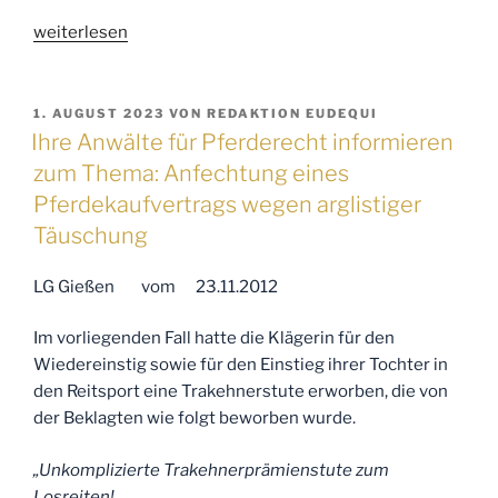
„Ihre
weiterlesen
Anwälte
für
Pferderecht
VERÖFFENTLICHT
1. AUGUST 2023
VON
REDAKTION EUDEQUI
AM
informieren
Ihre Anwälte für Pferderecht informieren
zum
zum Thema: Anfechtung eines
Thema:
Pferdekaufvertrags wegen arglistiger
Ist
Täuschung
ein
altes
LG Gießen vom 23.11.2012
Rennpferd
„verschlissen“
Im vorliegenden Fall hatte die Klägerin für den
und
Wiedereinstig sowie für den Einstieg ihrer Tochter in
weniger
den Reitsport eine Trakehnerstute erworben, die von
wert
der Beklagten wie folgt beworben wurde.
als
ein
„Unkomplizierte Trakehnerprämienstute zum
Freizeitpferd?“
Losreiten!