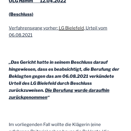
OLG Hamm 12.04.2022
die
Tierhalterin
(Beschluss)
einstehen
muss.“
Verfahrensgang vorher:
LG Bielefeld
, Urteil vom
06.08.2021
„Das Gericht hatte in seinem Beschluss darauf
hingewiesen, dass es beabsichtigt, die Berufung der
Beklagten gegen das am 06.08.2021 verkündete
Urteil des LG Bielefeld durch Beschluss
zurückzuweisen.
Die Berufung wurde daraufhin
zurückgenommen
“
Im vorliegenden Fall wollte die Klägerin (eine