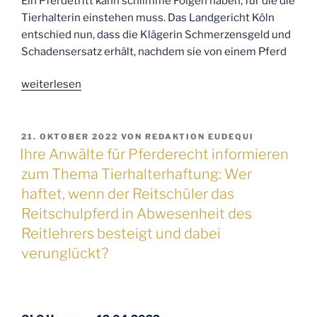
Ein Pferdetritt kann schlimme Folgen haben, für die die
Tierhalterin einstehen muss. Das Landgericht Köln
entschied nun, dass die Klägerin Schmerzensgeld und
Schadensersatz erhält, nachdem sie von einem Pferd
„Pressemitteilung
weiterlesen
des
LG
Köln
VERÖFFENTLICHT
21. OKTOBER 2022
VON
REDAKTION EUDEQUI
AM
vom
Ihre Anwälte für Pferderecht informieren
31.10.2022
zum Thema Tierhalterhaftung: Wer
Ein
haftet, wenn der Reitschüler das
Pferdetritt
Reitschulpferd in Abwesenheit des
kann
Reitlehrers besteigt und dabei
schlimme
verunglückt?
Folgen
haben,
für
die