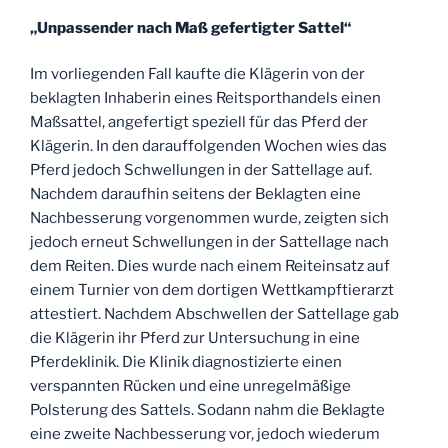
Internetportal
„Unpassender nach Maß gefertigter Sattel“
hinsichtlich
des
Im vorliegenden Fall kaufte die Klägerin von der
Zustandes
beklagten Inhaberin eines Reitsporthandels einen
eines
Maßsattel, angefertigt speziell für das Pferd der
Pferdes
Klägerin. In den darauffolgenden Wochen wies das
“
Pferd jedoch Schwellungen in der Sattellage auf.
Nachdem daraufhin seitens der Beklagten eine
Nachbesserung vorgenommen wurde, zeigten sich
jedoch erneut Schwellungen in der Sattellage nach
dem Reiten. Dies wurde nach einem Reiteinsatz auf
einem Turnier von dem dortigen Wettkampftierarzt
attestiert. Nachdem Abschwellen der Sattellage gab
die Klägerin ihr Pferd zur Untersuchung in eine
Pferdeklinik. Die Klinik diagnostizierte einen
verspannten Rücken und eine unregelmäßige
Polsterung des Sattels. Sodann nahm die Beklagte
eine zweite Nachbesserung vor, jedoch wiederum