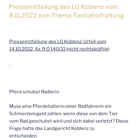
AM
informieren
Pressemitteilung des LG Koblenz vom
zum
8.11.2022 zum Thema Tierhalterhaftung
Thema:
Unfall
bei
Pressemitteilung des LG Koblenz: Urteil vom
einer
14.10.2022, Az. 9 O 140/21 (nicht rechtskräftig)
Schauveranstaltung
eines
Reit-
und
Fahrvereins;
Haftung
Pferd schubst Radlerin
des
Vorstandsmitglieds“
Muss eine Pferdehalterin einer Radfahrerin ein
Schmerzensgeld zahlen, wenn diese von dem Tier
vom Rad geschubst wird und sich dabei verletzt? Diese
Frage hatte das Landgericht Koblenz zu
entscheiden.