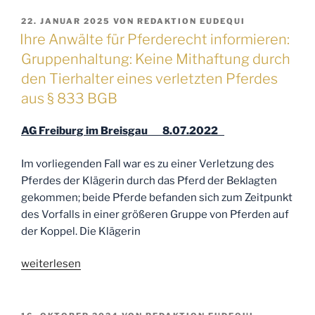
für
Pferderecht
VERÖFFENTLICHT
22. JANUAR 2025
VON
REDAKTION EUDEQUI
AM
informieren
Ihre Anwälte für Pferderecht informieren:
zum
Gruppenhaltung: Keine Mithaftung durch
Thema:
den Tierhalter eines verletzten Pferdes
Risiko
aus § 833 BGB
und
Haftung
AG Freiburg im Breisgau 8.07.2022
bei
der
Im vorliegenden Fall war es zu einer Verletzung des
Vergesellschaftung
Pferdes der Klägerin durch das Pferd der Beklagten
von
gekommen; beide Pferde befanden sich zum Zeitpunkt
Pferden“
des Vorfalls in einer größeren Gruppe von Pferden auf
der Koppel. Die Klägerin
„Ihre
weiterlesen
Anwälte
für
Pferderecht
VERÖFFENTLICHT