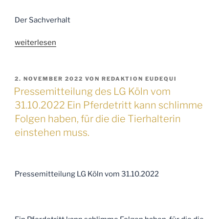
Der Sachverhalt
„Pressemitteilung
weiterlesen
des
LG
Koblenz
VERÖFFENTLICHT
2. NOVEMBER 2022
VON
REDAKTION EUDEQUI
AM
vom
Pressemitteilung des LG Köln vom
8.11.2022
31.10.2022 Ein Pferdetritt kann schlimme
zum
Folgen haben, für die die Tierhalterin
Thema
einstehen muss.
Tierhalterhaftung“
Pressemitteilung LG Köln vom 31.10.2022