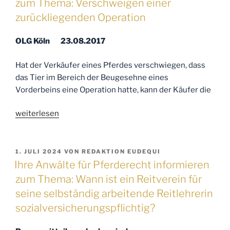
zum Thema: Verschweigen einer
Thema:
zurückliegenden Operation
Haftung
im
OLG Köln 23.08.2017
Rahmen
eines
Hat der Verkäufer eines Pferdes verschwiegen, dass
Reitbeteiligungsvertrags“
das Tier im Bereich der Beugesehne eines
Vorderbeins eine Operation hatte, kann der Käufer die
„Ihre
weiterlesen
Anwälte
für
Pferderecht
VERÖFFENTLICHT
1. JULI 2024
VON
REDAKTION EUDEQUI
AM
informieren
Ihre Anwälte für Pferderecht informieren
zum
zum Thema: Wann ist ein Reitverein für
Thema:
seine selbständig arbeitende Reitlehrerin
Verschweigen
sozialversicherungspflichtig?
einer
zurückliegenden