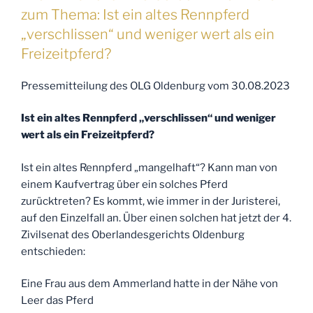
zum
zum Thema: Ist ein altes Rennpferd
Thema:
„verschlissen“ und weniger wert als ein
1.
Freizeitpferd?
Haftung
bei
Pressemitteilung des OLG Oldenburg vom 30.08.2023
verneintem
Zurückbehaltungsrecht
Ist ein altes Rennpferd „verschlissen“ und weniger
2.
wert als ein Freizeitpferd?
Voraussetzung
zur
Ist ein altes Rennpferd „mangelhaft“? Kann man von
Geltendmachung
einem Kaufvertrag über ein solches Pferd
eines
zurücktreten? Es kommt, wie immer in der Juristerei,
entgangenen
auf den Einzelfall an. Über einen solchen hat jetzt der 4.
Gewinns“
Zivilsenat des Oberlandesgerichts Oldenburg
entschieden:
Eine Frau aus dem Ammerland hatte in der Nähe von
Leer das Pferd