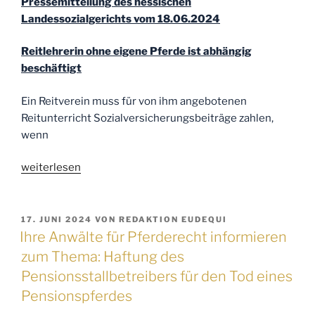
Pressemitteilung des hessischen
Operation“
Landessozialgerichts vom 18.06.2024
Reitlehrerin ohne eigene Pferde ist abhängig
beschäftigt
Ein Reitverein muss für von ihm angebotenen
Reitunterricht Sozialversicherungsbeiträge zahlen,
wenn
„Ihre
weiterlesen
Anwälte
für
Pferderecht
VERÖFFENTLICHT
17. JUNI 2024
VON
REDAKTION EUDEQUI
AM
informieren
Ihre Anwälte für Pferderecht informieren
zum
zum Thema: Haftung des
Thema:
Pensionsstallbetreibers für den Tod eines
Wann
Pensionspferdes
ist