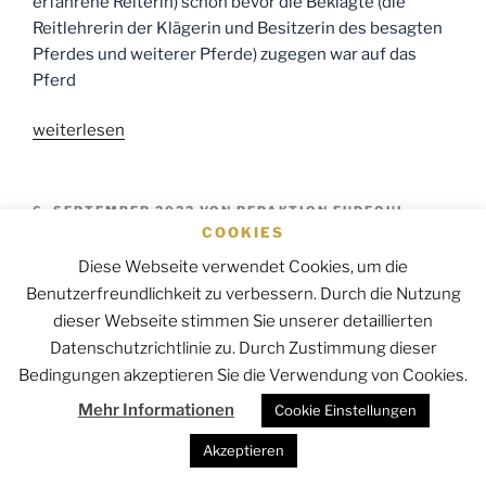
erfahrene Reiterin) schon bevor die Beklagte (die
Reitlehrerin der Klägerin und Besitzerin des besagten
Pferdes und weiterer Pferde) zugegen war auf das
Pferd
„Ihre
weiterlesen
Anwälte
für
Pferderecht
VERÖFFENTLICHT
6. SEPTEMBER 2022
VON
REDAKTION EUDEQUI
AM
COOKIES
informieren
Ihre Anwälte für Pferderecht informieren
zum
zum Thema: Haftungsfrage bei Sturz
Diese Webseite verwendet Cookies, um die
Thema
Benutzerfreundlichkeit zu verbessern. Durch die Nutzung
eines vierjährigen Kindes von einem
Tierhalterhaftung:
dieser Webseite stimmen Sie unserer detaillierten
geführten Pferd
Wer
Datenschutzrichtlinie zu. Durch Zustimmung dieser
haftet,
Bedingungen akzeptieren Sie die Verwendung von Cookies.
wenn
Mehr Informationen
Cookie Einstellungen
der
LG Meiningen 19.08.2022
Reitschüler
Akzeptieren
das
Im vorliegenden Fall war der vierjährige Geschädigte