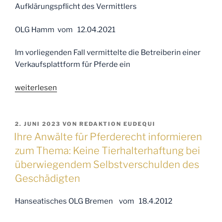
eines
Aufklärungspflicht des Vermittlers
Pferdekaufvertrags
wegen
OLG Hamm vom 12.04.2021
arglistiger
Täuschung“
Im vorliegenden Fall vermittelte die Betreiberin einer
Verkaufsplattform für Pferde ein
„Ihre
weiterlesen
Anwälte
für
Pferderecht
VERÖFFENTLICHT
2. JUNI 2023
VON
REDAKTION EUDEQUI
AM
informieren
Ihre Anwälte für Pferderecht informieren
zum
zum Thema: Keine Tierhalterhaftung bei
Thema:
überwiegendem Selbstverschulden des
Aufklärungspflicht
Geschädigten
des
Vermittlers“
Hanseatisches OLG Bremen vom 18.4.2012