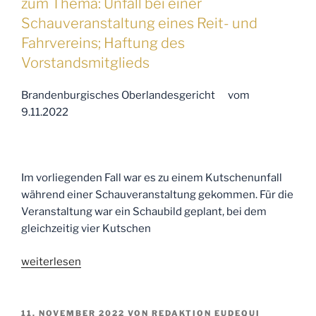
zum Thema: Unfall bei einer
Schauveranstaltung eines Reit- und
Fahrvereins; Haftung des
Vorstandsmitglieds
Brandenburgisches Oberlandesgericht vom
9.11.2022
Im vorliegenden Fall war es zu einem Kutschenunfall
während einer Schauveranstaltung gekommen. Für die
Veranstaltung war ein Schaubild geplant, bei dem
gleichzeitig vier Kutschen
„Ihre
weiterlesen
Anwälte
für
Pferderecht
VERÖFFENTLICHT
11. NOVEMBER 2022
VON
REDAKTION EUDEQUI