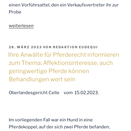
des
einen Vorführsattel, den ein Verkaufsvertreter ihr zur
Geschädigten“
Probe
„Ihr
weiterlesen
Pferderechtsanwalt
informiert
zum
VERÖFFENTLICHT
28. MÄRZ 2023
VON
REDAKTION EUDEQUI
AM
Thema:
Ihre Anwälte für Pferderecht informieren
Widerrufsrecht
zum Thema: Affektionsinteresse, auch
beim
geringwertige Pferde können
Kauf
Behandlungen wert sein
eines
individuell
Oberlandesgericht Celle vom 15.02.2023.
angefertigten
Dressursattels“
Im vorliegenden Fall war ein Hund in eine
Pferdekoppel, auf der sich zwei Pferde befanden,