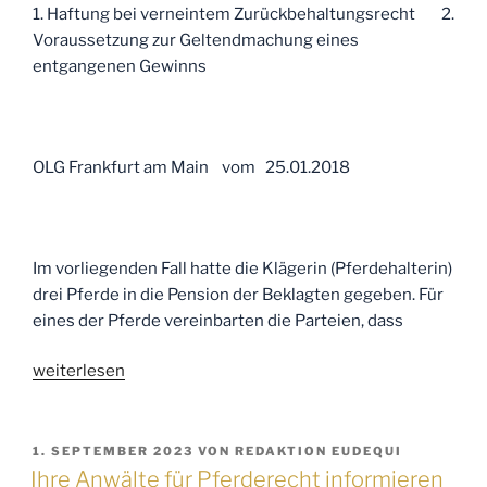
1. Haftung bei verneintem Zurückbehaltungsrecht 2.
Voraussetzung zur Geltendmachung eines
entgangenen Gewinns
OLG Frankfurt am Main vom 25.01.2018
Im vorliegenden Fall hatte die Klägerin (Pferdehalterin)
drei Pferde in die Pension der Beklagten gegeben. Für
eines der Pferde vereinbarten die Parteien, dass
„Ihre
weiterlesen
Anwälte
für
Pferderecht
VERÖFFENTLICHT
1. SEPTEMBER 2023
VON
REDAKTION EUDEQUI
AM
informieren
Ihre Anwälte für Pferderecht informieren