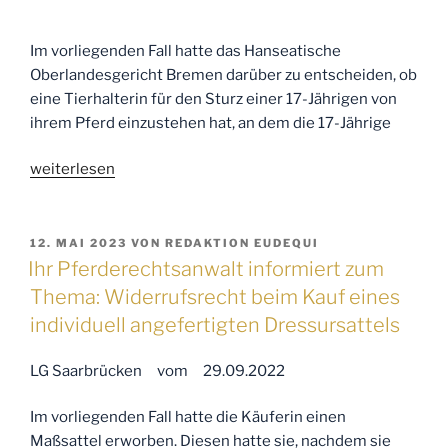
Im vorliegenden Fall hatte das Hanseatische
Oberlandesgericht Bremen darüber zu entscheiden, ob
eine Tierhalterin für den Sturz einer 17-Jährigen von
ihrem Pferd einzustehen hat, an dem die 17-Jährige
„Ihre
weiterlesen
Anwälte
für
Pferderecht
VERÖFFENTLICHT
12. MAI 2023
VON
REDAKTION EUDEQUI
AM
informieren
Ihr Pferderechtsanwalt informiert zum
zum
Thema: Widerrufsrecht beim Kauf eines
Thema:
individuell angefertigten Dressursattels
Keine
Tierhalterhaftung
LG Saarbrücken vom 29.09.2022
bei
überwiegendem
Im vorliegenden Fall hatte die Käuferin einen
Selbstverschulden
Maßsattel erworben. Diesen hatte sie, nachdem sie