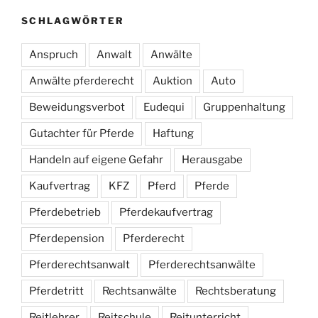
SCHLAGWÖRTER
Anspruch
Anwalt
Anwälte
Anwälte pferderecht
Auktion
Auto
Beweidungsverbot
Eudequi
Gruppenhaltung
Gutachter für Pferde
Haftung
Handeln auf eigene Gefahr
Herausgabe
Kaufvertrag
KFZ
Pferd
Pferde
Pferdebetrieb
Pferdekaufvertrag
Pferdepension
Pferderecht
Pferderechtsanwalt
Pferderechtsanwälte
Pferdetritt
Rechtsanwälte
Rechtsberatung
Reitlehrer
Reitschule
Reitunterricht