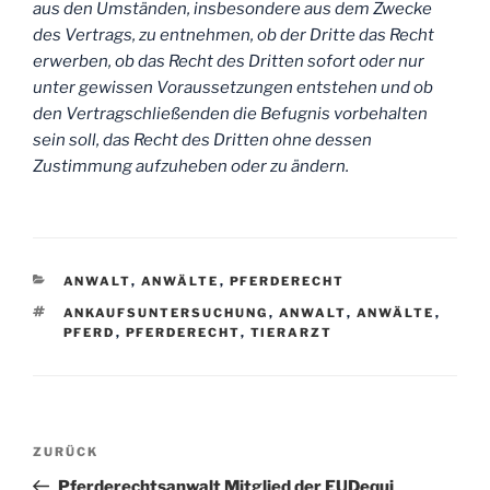
aus den Umständen, insbesondere aus dem Zwecke
des Vertrags, zu entnehmen, ob der Dritte das Recht
erwerben, ob das Recht des Dritten sofort oder nur
unter gewissen Voraussetzungen entstehen und ob
den Vertragschließenden die Befugnis vorbehalten
sein soll, das Recht des Dritten ohne dessen
Zustimmung aufzuheben oder zu ändern.
KATEGORIEN
ANWALT
,
ANWÄLTE
,
PFERDERECHT
SCHLAGWÖRTER
ANKAUFSUNTERSUCHUNG
,
ANWALT
,
ANWÄLTE
,
PFERD
,
PFERDERECHT
,
TIERARZT
Beitragsnavigation
Vorheriger
ZURÜCK
Beitrag
Pferderechtsanwalt Mitglied der EUDequi