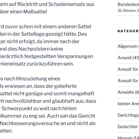
erin auf Rücktritt und Schadensersatz aus
Bundesbod
31. Oktober 
ber einen Maßsattel
rd zuvor schon mit einem anderen Sattel
KATEGOR
n in der Sattellege gezeigt hätte. Des
ar nicht erfolgt, da immer nach der
Allgemein
nd dies Nachpolstern keine
ierärztlich festgestellten Verspannungen
Anwalt
(45
niereinsatz zurückzuführen sein.
Anwalt für
es nach Hinzuziehung eines
Anwalt für
s erwiesen an, dass der gelieferte
Anwälte
(6
attel nicht genüge und somit mangelhaft
cht nachvollziehbar und glaubhaft aus, dass
bester Anw
r Schwerpunkt zu weit nach hinten
Gerichtsgu
telkammer zu eng sei. Auch sah das Gericht
 Nachbesserungsversuche an und nicht als
Gutachter 
eiten.
Hessen
(14