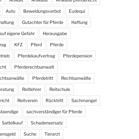
Auto
Beweidungsverbot
Eudequi
haltung
Gutachter für Pferde
Haftung
auf eigene Gefahr
Herausgabe
rag
KFZ
Pferd
Pferde
trieb
Pferdekaufvertrag
Pferdepension
cht
Pferderechtsanwalt
chtsanwälte
Pferdetritt
Rechtsanwälte
eratung
Reitlehrer
Reitschule
richt
Reitverein
Rücktritt
Sachmangel
staendige
sachverständiger für Pferde
Sattelkauf
Schadensersatz
ensgeld
Suche
Tierarzt