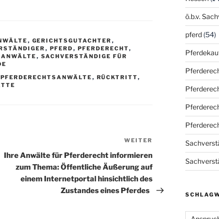
ö.b.v. Sac
pferd
(54)
NWÄLTE
,
GERICHTSGUTACHTER
,
ERSTÄNDIGER
,
PFERD
,
PFERDERECHT
,
Pferdekau
SANWÄLTE
,
SACHVERSTÄNDIGE FÜR
DE
Pferderec
,
PFERDERECHTSANWÄLTE
,
RÜCKTRITT
,
ATTE
Pferderec
Pferderec
Pferderec
WEITER
Nächster
Sachverstä
Beitrag
Ihre Anwälte für Pferderecht informieren
Sachverstä
zum Thema: Öffentliche Äußerung auf
einem Internetportal hinsichtlich des
Zustandes eines Pferdes
SCHLAG
Anspruc