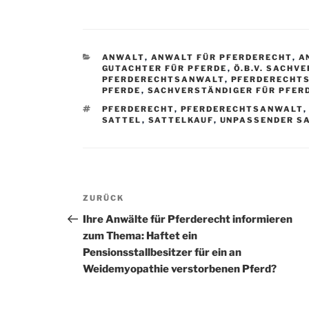
KATEGORIEN
ANWALT
,
ANWALT FÜR PFERDERECHT
,
A
GUTACHTER FÜR PFERDE
,
Ö.B.V. SACHV
PFERDERECHTSANWALT
,
PFERDERECHT
PFERDE
,
SACHVERSTÄNDIGER FÜR PFER
SCHLAGWÖRTER
PFERDERECHT
,
PFERDERECHTSANWALT
SATTEL
,
SATTELKAUF
,
UNPASSENDER S
Beitragsnavigation
Vorheriger
ZURÜCK
Beitrag
Ihre Anwälte für Pferderecht informieren
zum Thema: Haftet ein
Pensionsstallbesitzer für ein an
Weidemyopathie verstorbenen Pferd?