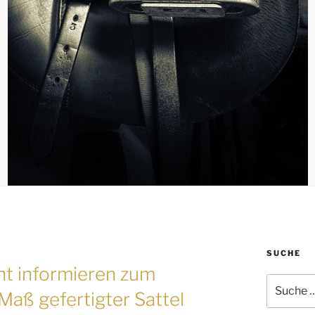
SUCHE
ht informieren zum
Suche
aß gefertigter Sattel
nach: