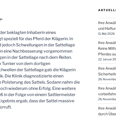
AKTUELL
l“
Ihre Anwäl
und Haftun
 der beklagten Inhaberin eines
11. Mai 2026
 speziell für das Pferd der Klägerin. In
Ihre Anwäl
 jedoch Schwellungen in der Sattellage
Keine Mith
gten eine Nachbesserung vorgenommen
Pferdes a
gen in der Sattellage nach dem Reiten.
22. Januar 2
m Turnier von dem dortigen
Ihre Anwäl
hwellen der Sattellage gab die Klägerin
Sicherheit
k. Die Klinik diagnostizierte einen
26. Novembe
 Polsterung des Sattels. Sodann nahm die
doch wiederum ohne Erfolg. Eine weitere
Ihre Anwäl
vorbeifahr
eß in der Folge von einem Sattlermeister
26. Novembe
rgebnis ergab, dass der Sattel massive
orruft.
Ihre Anwäl
durch Über