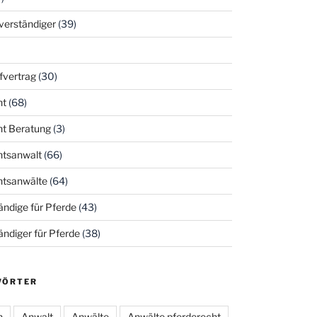
hverständiger
(39)
fvertrag
(30)
ht
(68)
ht Beratung
(3)
htsanwalt
(66)
htsanwälte
(64)
ndige für Pferde
(43)
ndiger für Pferde
(38)
WÖRTER
h
Anwalt
Anwälte
Anwälte pferderecht