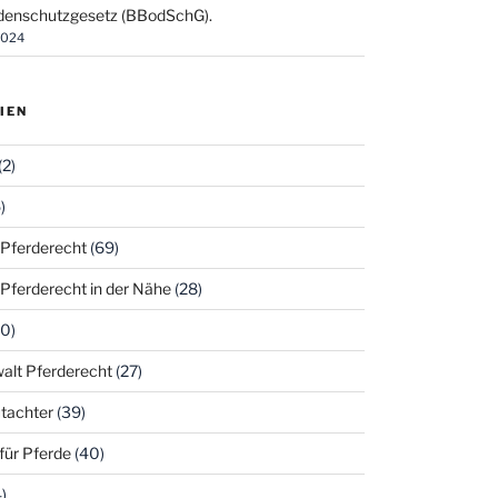
enschutzgesetz (BBodSchG).
2024
IEN
(2)
)
 Pferderecht
(69)
 Pferderecht in der Nähe
(28)
0)
alt Pferderecht
(27)
tachter
(39)
für Pferde
(40)
)