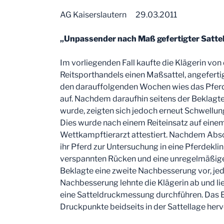
AG Kaiserslautern 29.03.2011
„Unpassender nach Maß gefertigter Satte
Im vorliegenden Fall kaufte die Klägerin von
Reitsporthandels einen Maßsattel, angefertigt
den darauffolgenden Wochen wies das Pferd
auf. Nachdem daraufhin seitens der Bekla
wurde, zeigten sich jedoch erneut Schwellun
Dies wurde nach einem Reiteinsatz auf eine
Wettkampftierarzt attestiert. Nachdem Absc
ihr Pferd zur Untersuchung in eine Pferdeklini
verspannten Rücken und eine unregelmäßige
Beklagte eine zweite Nachbesserung vor, je
Nachbesserung lehnte die Klägerin ab und li
eine Satteldruckmessung durchführen. Das E
Druckpunkte beidseits in der Sattellage herv