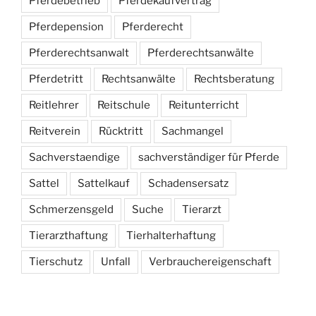
Pferdebetrieb
Pferdekaufvertrag
Pferdepension
Pferderecht
Pferderechtsanwalt
Pferderechtsanwälte
Pferdetritt
Rechtsanwälte
Rechtsberatung
Reitlehrer
Reitschule
Reitunterricht
Reitverein
Rücktritt
Sachmangel
Sachverstaendige
sachverständiger für Pferde
Sattel
Sattelkauf
Schadensersatz
Schmerzensgeld
Suche
Tierarzt
Tierarzthaftung
Tierhalterhaftung
Tierschutz
Unfall
Verbrauchereigenschaft