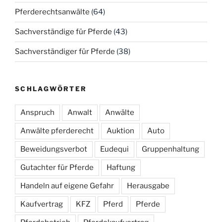
Pferderechtsanwälte
(64)
Sachverständige für Pferde
(43)
Sachverständiger für Pferde
(38)
SCHLAGWÖRTER
Anspruch
Anwalt
Anwälte
Anwälte pferderecht
Auktion
Auto
Beweidungsverbot
Eudequi
Gruppenhaltung
Gutachter für Pferde
Haftung
Handeln auf eigene Gefahr
Herausgabe
Kaufvertrag
KFZ
Pferd
Pferde