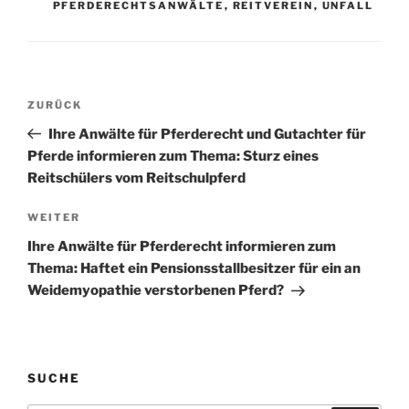
PFERDERECHTSANWÄLTE
,
REITVEREIN
,
UNFALL
Beitragsnavigation
Vorheriger
ZURÜCK
Beitrag
Ihre Anwälte für Pferderecht und Gutachter für
Pferde informieren zum Thema: Sturz eines
Reitschülers vom Reitschulpferd
Nächster
WEITER
Beitrag
Ihre Anwälte für Pferderecht informieren zum
Thema: Haftet ein Pensionsstallbesitzer für ein an
Weidemyopathie verstorbenen Pferd?
SUCHE