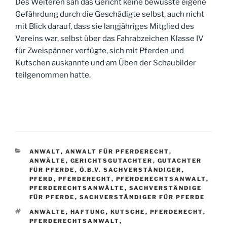
Des Weiteren sah das Gericht keine bewusste eigene
Gefährdung durch die Geschädigte selbst, auch nicht
mit Blick darauf, dass sie langjähriges Mitglied des
Vereins war, selbst über das Fahrabzeichen Klasse IV
für Zweispänner verfügte, sich mit Pferden und
Kutschen auskannte und am Üben der Schaubilder
teilgenommen hatte.
KATEGORIEN
ANWALT
,
ANWALT FÜR PFERDERECHT
,
ANWÄLTE
,
GERICHTSGUTACHTER
,
GUTACHTER
FÜR PFERDE
,
Ö.B.V. SACHVERSTÄNDIGER
,
PFERD
,
PFERDERECHT
,
PFERDERECHTSANWALT
,
PFERDERECHTSANWÄLTE
,
SACHVERSTÄNDIGE
FÜR PFERDE
,
SACHVERSTÄNDIGER FÜR PFERDE
SCHLAGWÖRTER
ANWÄLTE
,
HAFTUNG
,
KUTSCHE
,
PFERDERECHT
,
PFERDERECHTSANWALT
,