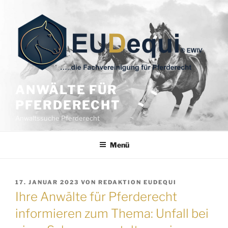
Zum
Inhalt
springen
ANWÄLTE FÜR
PFERDERECHT
Anwaltssuche Pferderecht
Menü
VERÖFFENTLICHT
17. JANUAR 2023
VON
REDAKTION EUDEQUI
AM
Ihre Anwälte für Pferderecht
informieren zum Thema: Unfall bei