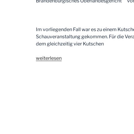
Brandenburgisches Oberlandesgericht v
Im vorliegenden Fall war es zu einem Kutsch
Schauveranstaltung gekommen. Für die Veran
dem gleichzeitig vier Kutschen
„Ihre
weiterlesen
Anwälte
für
Pferderecht
informieren
zum
Thema:
Unfall
bei
einer
Schauveranstaltung