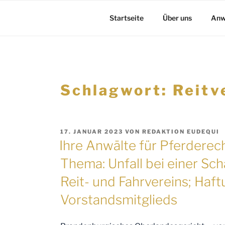
Startseite
Über uns
Anw
Schlagwort:
Reitv
VERÖFFENTLICHT
17. JANUAR 2023
VON
REDAKTION EUDEQUI
AM
Ihre Anwälte für Pferderec
Thema: Unfall bei einer Sc
Reit- und Fahrvereins; Haf
Vorstandsmitglieds