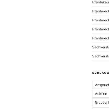
Pferdekau
Pferderec
Pferderec
Pferderec
Pferderec
Sachverstä
Sachverstä
SCHLAG
Anspruc
Auktion
Gruppen