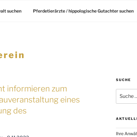
alt suchen
Pferdetierärzte / hippologische Gutachter suchen
erein
SUCHE
ht informieren zum
Suche
hauveranstaltung eines
nach:
tung des
AKTUELL
Ihre Anwäl