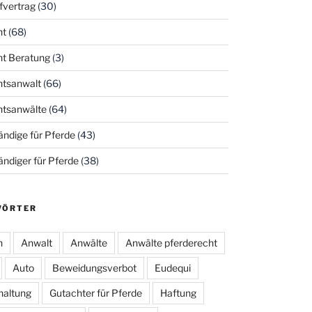
fvertrag
(30)
ht
(68)
ht Beratung
(3)
htsanwalt
(66)
htsanwälte
(64)
ndige für Pferde
(43)
ndiger für Pferde
(38)
WÖRTER
h
Anwalt
Anwälte
Anwälte pferderecht
Auto
Beweidungsverbot
Eudequi
haltung
Gutachter für Pferde
Haftung