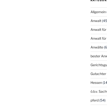
KATEGOR
Allgemein
Anwalt
(45
Anwalt für
Anwalt für
Anwälte
(6
bester Anw
Gerichtsgu
Gutachter 
Hessen
(14
ö.b.v. Sac
pferd
(54)