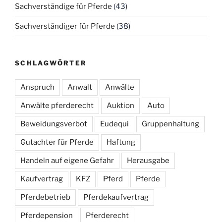
Sachverständige für Pferde
(43)
Sachverständiger für Pferde
(38)
SCHLAGWÖRTER
Anspruch
Anwalt
Anwälte
Anwälte pferderecht
Auktion
Auto
Beweidungsverbot
Eudequi
Gruppenhaltung
Gutachter für Pferde
Haftung
Handeln auf eigene Gefahr
Herausgabe
Kaufvertrag
KFZ
Pferd
Pferde
Pferdebetrieb
Pferdekaufvertrag
Pferdepension
Pferderecht