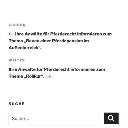
Beitragsnavigation
Vorheriger
ZURÜCK
Beitrag
Ihre Anwälte für Pferderecht informieren zum
Thema „Bauen einer Pferdepension im
Außenbereich“.
Nächster
WEITER
Beitrag
Ihre Anwälte für Pferderecht informieren zum
Thema „Rollkur“.
SUCHE
Suche
Suche
nach: