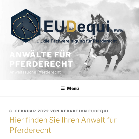
Zum
Inhalt
springen
ANWÄLTE FÜR
PFERDERECHT
Anwaltssuche Pferderecht
Menü
VERÖFFENTLICHT
8. FEBRUAR 2022
VON
REDAKTION EUDEQUI
AM
Hier finden Sie Ihren Anwalt für
Pferderecht