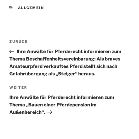
KATEGORIEN
ALLGEMEIN
Beitragsnavigation
Vorheriger
ZURÜCK
Beitrag
Ihre Anwälte für Pferderecht informieren zum
Thema Beschaffenheitsvereinbarung: Als braves
Amateurpferd verkauftes Pferd stellt sich nach
Gefahrübergang als „Steiger“ heraus.
Nächster
WEITER
Beitrag
Ihre Anwälte für Pferderecht informieren zum
Thema „Bauen einer Pferdepension im
Außenbereich“.