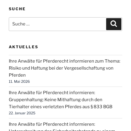
Koblenz
SUCHE
vom
8.11.2022
Suche
Suche
zum
nach:
Thema
Tierhalterhaftung“
AKTUELLES
Ihre Anwälte für Pferderecht informieren zum Thema:
Risiko und Haftung bei der Vergesellschaftung von
Pferden
11. Mai 2026
Ihre Anwälte für Pferderecht informieren:
Gruppenhaltung: Keine Mithaftung durch den
Tierhalter eines verletzten Pferdes aus § 833 BGB
22. Januar 2025
Ihre Anwälte für Pferderecht informieren: