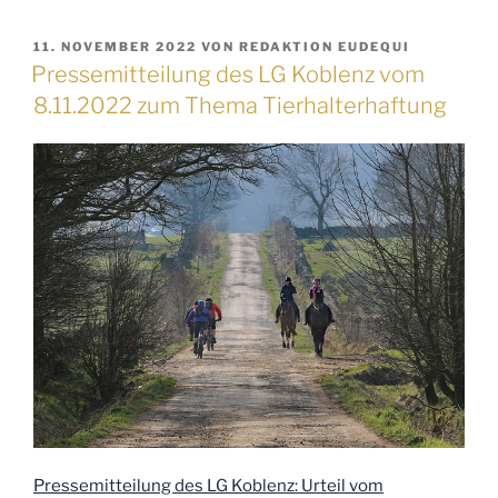
VERÖFFENTLICHT
11. NOVEMBER 2022
VON
REDAKTION EUDEQUI
AM
Pressemitteilung des LG Koblenz vom
8.11.2022 zum Thema Tierhalterhaftung
Pressemitteilung des LG Koblenz: Urteil vom