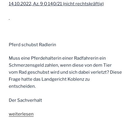
14.10.2022, Az. 9 O 140/21 (nicht rechtskräftig)
Pferd schubst Radlerin
Muss eine Pferdehalterin einer Radfahrerin ein
Schmerzensgeld zahlen, wenn diese von dem Tier
vom Rad geschubst wird und sich dabei verletzt? Diese
Frage hatte das Landgericht Koblenz zu
entscheiden.
Der Sachverhalt
„Pressemitteilung
weiterlesen
des
LG