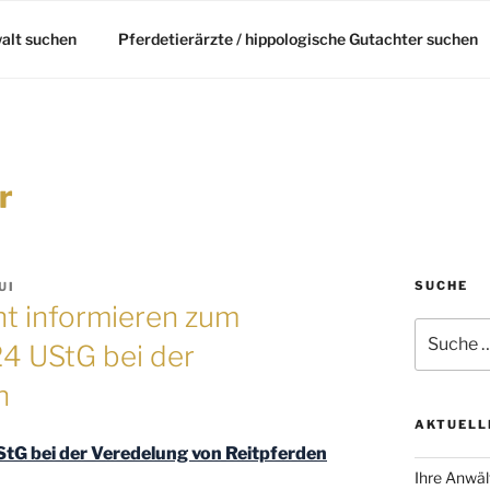
alt suchen
Pferdetierärzte / hippologische Gutachter suchen
r
SUCHE
UI
ht informieren zum
Suche
4 UStG bei der
nach:
n
AKTUELL
tG bei der Veredelung von Reitpferden
Ihre Anwäl