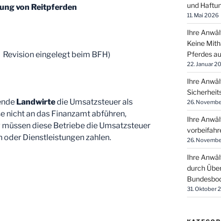
und Haftun
ung von Reitpferden
11. Mai 2026
Ihre Anwäl
Keine Mith
 – Revision eingelegt beim BFH)
Pferdes a
22. Januar 2
Ihre Anwäl
Sicherheit
rende
Landwirte
die Umsatzsteuer als
26. Novembe
 nicht an das Finanzamt abführen,
Ihre Anwäl
g müssen diese Betriebe die Umsatzsteuer
vorbeifahr
n oder Dienstleistungen zahlen.
26. Novembe
Ihre Anwäl
durch Über
Bundesbod
31. Oktober 