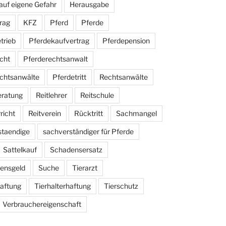
auf eigene Gefahr
Herausgabe
rag
KFZ
Pferd
Pferde
trieb
Pferdekaufvertrag
Pferdepension
cht
Pferderechtsanwalt
chtsanwälte
Pferdetritt
Rechtsanwälte
eratung
Reitlehrer
Reitschule
richt
Reitverein
Rücktritt
Sachmangel
staendige
sachverständiger für Pferde
Sattelkauf
Schadensersatz
ensgeld
Suche
Tierarzt
haftung
Tierhalterhaftung
Tierschutz
Verbrauchereigenschaft