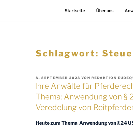
Startseite
Über uns
Anw
Schlagwort:
Steue
VERÖFFENTLICHT
8. SEPTEMBER 2023
VON
REDAKTION EUDEQ
AM
Ihre Anwälte für Pferderec
Thema: Anwendung von § 2
Veredelung von Reitpferde
Heute zum Thema
:
Anwendung von § 24 US