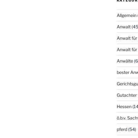
KATEGOR
Allgemein
Anwalt
(45
Anwalt für
Anwalt für
Anwälte
(6
bester Anw
Gerichtsgu
Gutachter 
Hessen
(14
ö.b.v. Sac
pferd
(54)