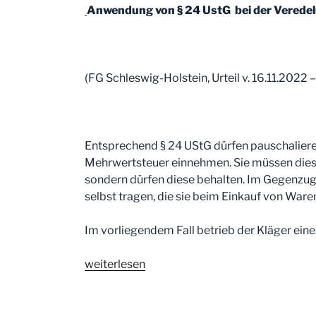
Anwendung von § 24 UstG bei der Veredel
(FG Schleswig-Holstein, Urteil v. 16.11.2022
Entsprechend § 24 UStG dürfen pauschalie
Mehrwertsteuer einnehmen. Sie müssen diese
sondern dürfen diese behalten. Im Gegenzu
selbst tragen, die sie beim Einkauf von Ware
Im vorliegendem Fall betrieb der Kläger eine
„Ihre
weiterlesen
Anwälte
für
Pferderecht