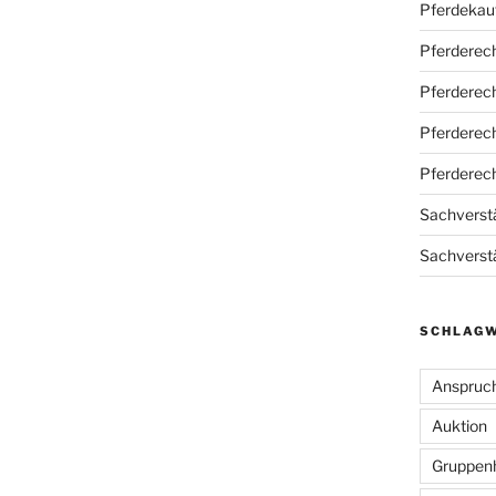
Pferdekau
Pferderec
Pferderec
Pferderec
Pferderec
Sachverstä
Sachverstä
SCHLAG
Anspruc
Auktion
Gruppen