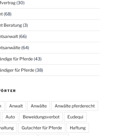
fvertrag
(30)
ht
(68)
ht Beratung
(3)
htsanwalt
(66)
htsanwälte
(64)
ndige für Pferde
(43)
ndiger für Pferde
(38)
WÖRTER
h
Anwalt
Anwälte
Anwälte pferderecht
Auto
Beweidungsverbot
Eudequi
haltung
Gutachter für Pferde
Haftung