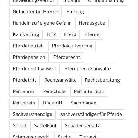
Beweidungsverbot
Eudequi
Gruppenhaltung
Gutachter für Pferde
Haftung
Handeln auf eigene Gefahr
Herausgabe
Kaufvertrag
KFZ
Pferd
Pferde
Pferdebetrieb
Pferdekaufvertrag
Pferdepension
Pferderecht
Pferderechtsanwalt
Pferderechtsanwälte
Pferdetritt
Rechtsanwälte
Rechtsberatung
Reitlehrer
Reitschule
Reitunterricht
Reitverein
Rücktritt
Sachmangel
Sachverstaendige
sachverständiger für Pferde
Sattel
Sattelkauf
Schadensersatz
Schmerzensgeld
Suche
Tierarzt