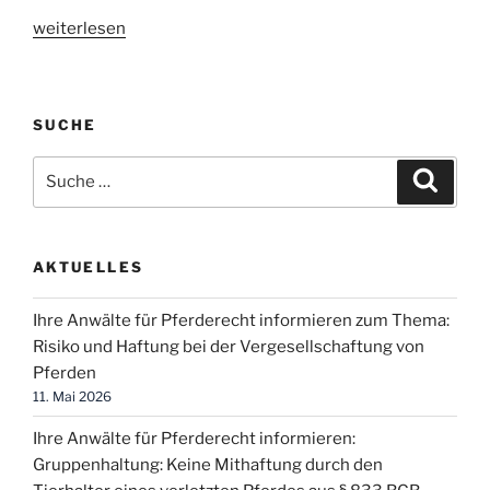
„Ihre
weiterlesen
Anwälte
für
Pferderecht
SUCHE
informieren
zum
Suche
Suche
Thema:
nach:
Verletzung
des
Ersthelfers
AKTUELLES
durch
ein
Ihre Anwälte für Pferderecht informieren zum Thema:
in
Risiko und Haftung bei der Vergesellschaftung von
Not
Pferden
geratenes
11. Mai 2026
Pferd“
Ihre Anwälte für Pferderecht informieren:
Gruppenhaltung: Keine Mithaftung durch den