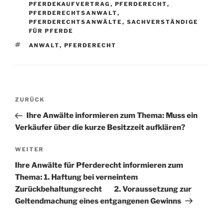
PFERDEKAUFVERTRAG
,
PFERDERECHT
,
PFERDERECHTSANWALT
,
PFERDERECHTSANWÄLTE
,
SACHVERSTÄNDIGE
FÜR PFERDE
SCHLAGWÖRTER
ANWALT
,
PFERDERECHT
Beitragsnavigation
Vorheriger
ZURÜCK
Beitrag
Ihre Anwälte informieren zum Thema: Muss ein
Verkäufer über die kurze Besitzzeit aufklären?
Nächster
WEITER
Beitrag
Ihre Anwälte für Pferderecht informieren zum
Thema: 1. Haftung bei verneintem
Zurückbehaltungsrecht 2. Voraussetzung zur
Geltendmachung eines entgangenen Gewinns